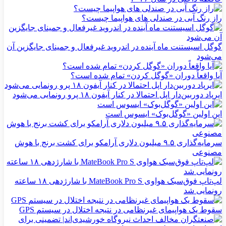
راز رنگ آبی در صندلی های هواپیما چیست؟
گوگل اسیستنت ماه آینده در اندروید غیرفعال و جمینای جایگزین آن
می‌شود
آیا واقعاً دوران «گوگل کردن» تمام شده است؟
ایرپاد دوربین‌دار اپل احتمالا در کنار آیفون ۱۸ پرو رونمایی می‌شود
این اولین «گوگل‌بوک» ایسوس است
سرمایه‌گذاری ۹.۵ میلیون دلاری آرامکو برای کشت برنج با هوش
مصنوعی
لپ‌تاپ فوق‌سبک هواوی MateBook Pro S با شارژدهی ۱۸ ساعته
رونمایی شد
سقوط یک هواپیمای غیرنظامی در نتیجه اختلال در سیستم‌ GPS