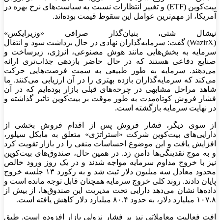
بیت‌کوین (ETF) و تغییر انتظارات نسبت به سیاست‌های نرخ بهره در
آمریکا، از مهم‌ترین عوامل این سقوط قیمت بوده‌اند.
نیشال شتی، بنیان‌گذار صرافی «وزیرایکس»
(WazirX) گفت: سرمایه‌گذاران نهادی در حال برداشت سود و انتقال
سرمایه به بخش‌هایی مانند هوش مصنوعی، انرژی، زیرساخت و
صنایع دفاعی هستند که در حال حاضر بازدهی جذاب‌تری ارائه
می‌دهند. سرمایه به طور طبیعی به سمت فرصت‌هایی حرکت
می‌کند که سرمایه‌گذاران بازده بهتری را در آن ارزیابی می‌کنند. ما
شاهد مراحل مشابهی در چرخه‌های قبلی بازار بوده‌ایم که در آن
فشار فروش کوتاه‌مدت به طور موقت بر بیت‌کوین تاثیر گذاشته و
در نهایت سرمایه بازگشته است.
از سوی دیگر، فشار فروش پس از اقدام فروش بخشی از
دارایی‌های بیت‌کوین شرکت «استراتژی» متعلق به مایکل سیلور،
افزایش یافت و این موضوع احساسات منفی را در بازار تقویت کرد
و به موج نقدینگی‌ها دامن زد. در همین حال، صندوق‌های بیت‌کوین
نیز با خروج مداوم سرمایه مواجه شدند و در یک روز ورود خالص
محدود معادل سه میلیون دلار ثبت شد و به رکورد ۱۳ جلسه خروج
پایان دادند. روند کلی خروج سرمایه همچنان قابل توجه مانده است و
داده‌ها نشان می‌دهد دارایی تحت مدیریت این صندوق‌ها، از بیش از
۱۰۷.۸ میلیارد دلار، به حدود ۸۰.۴ میلیارد دلار کاهش یافته است.
افت فعالیت معاملاتی نیز بر فشار نزولی بازار افزوده است. طبق