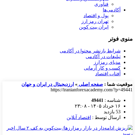
فناوری
آکادمی‌ها
پول و اقتصاد
تهران رمز ارز
ایران بیت کوین
منوی فوتر
شرایط بازنشر محتوا در آکادمی
تبلیغات در آکادمی
مدیای رمزارز
کسب و کار آرمانی
آفتاب اقتصاد
موقعیت شما :
صفحه اصلی
»
ارزدیجیتال در ایران و جهان
https://iranianforexacademy.com/?p=49441
شناسه :
49441
۱۶ خرداد ۱۴۰۵ - ۲۳:۰۸
53 بازدید
ارسال توسط :
اقتصاد آنلاین