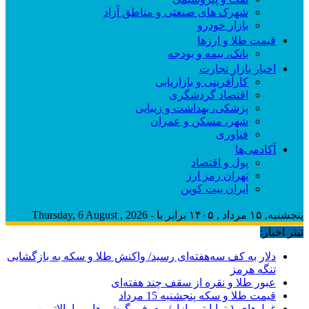
شهرک های صنعتی و مناطق آزاد
بازار خودرو
قیمت طلا و ارزها
بانک، بیمه و بودجه
اخبار بازار تجارت
کارآفرینی و بازاریابی
اقتصاد گردشگری
پزشکی، بهداشت و زیبایی
شهر، مسکن و عمران
فناوری
آکادمی‌ها
پول و اقتصاد
تهران رمز ارز
ایران بیت کوین
پنجشنبه, ۱۵ مرداد , ۱۴۰۵ برابر با - Thursday, 6 August , 2026
تیتر اخبار:
دلار به کف سه‌هفته‌ای رسید/ واکنش طلا و سکه به بازگشایی
تنگه هرمز
عبور طلا و نقره از سقف چند هفته‌ای
قیمت طلا و سکه پنجشنبه 15 مرداد
غول‌های ۱ ترابایتی بازار/ معرفی گوشی‌هایی با بالاترین