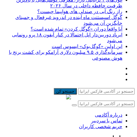
ظرفیت حافظه داخلی در سال ۲۰۲۶
راز رنگ آبی در صندلی های هواپیما چیست؟
گوگل اسیستنت ماه آینده در اندروید غیرفعال و جمینای
جایگزین آن می‌شود
آیا واقعاً دوران «گوگل کردن» تمام شده است؟
ایرپاد دوربین‌دار اپل احتمالا در کنار آیفون ۱۸ پرو رونمایی
می‌شود
این اولین «گوگل‌بوک» ایسوس است
سرمایه‌گذاری ۹.۵ میلیون دلاری آرامکو برای کشت برنج با
هوش مصنوعی
جستجو کن
درباره آکادمی
تماس با سردبیر
حریم شخصی کاربران