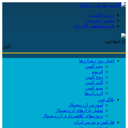
درباره آکادمی
تماس با سردبیر
حریم شخصی کاربران
۞ اطلاعیه :
آکادمی فارکس
اخبار روز رمزارزها
بیت کوین
اتریوم
دوج کوین
آلت کوین
میم کوین‌
ایردراپ‌ها
بلاک چین
آموزش ارزدیجیتال
تحلیل بازارهای ارزدیجیتال
پروژه‌های کلاهبرداری ارزدیجیتال
فارکس و بورس ایران
نفت و پتروشیمی