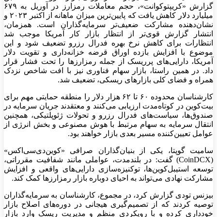
گزارش «کریپتوکوانت»، حجم معاملات رمزارز در آوریل به ۶۷۹
میلیارد دلار کاهش یافت که پایین‌ترین میزان ماهانه از اکتبر ۲۰۲۳ و
نشان‌دهنده مشارکت ضعیف‌تر سرمایه‌گذاران است. همزمان،
انتشار گزارش قوی‌تر از انتظار بازار کار آمریکا موجب شد
انتظارات برای کاهش نرخ بهره فدرال رزرو تضعیف شود و این
موضوع با افزایش بازده اوراق قرضه خزانه‌داری و تقویت دلار
آمریکا، دارایی‌های پرریسک از جمله رمزارزها را تحت فشار قرار
داد. در همین راستا، بازار سهام فناوری نیز با افت شاخص نزدک
همراه و فضای کلی بازارهای ریسکی، تضعیف شد.
کارشناسان محدوده ۶۰ تا ۶۲ هزار دلار را منطقه حمایتی مهم برای
بیت‌کوین در کوتاه‌مدت ارزیابی می‌کنند و معتقدند جریان سرمایه در
صندوق‌ها، سیاست‌های فدرال رزرو و تحولات ژئوپلتیکی، همچنین
انتقال سرمایه به سهام مرتبط با هوش مصنوعی و بخش انرژی از
عوامل تعیین‌کننده مسیر بعدی بازار خواهند بود.
سامیت گوپتا، یکی از بنیان‌گذاران صرافی «کوین‌دی‌سی‌اکس»
(CoinDCX) گفت: در بلندمدت، عواملی مانند شفافیت مقرراتی،
توسعه استیبل‌کوین‌ها، توکنیزه‌سازی دارایی‌های واقعی و افزایش
مشارکت نهادی می‌تواند به احیای دوباره بازار رمزارزها کمک کند.
بیزنس تودی گزارش کرد، در مجموع، کارشناسان به سرمایه‌گذاران
توصیه کردند که از تصمیم‌گیری هیجانی در دوره‌های اصلاح بازار
خودداری کرده و با رویکردی منظم و مدیریت ریسک وارد بازار