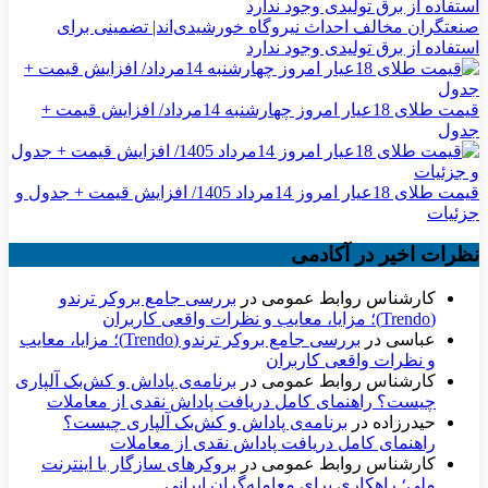
صنعتگران مخالف احداث نیروگاه خورشیدی‌اند| تضمینی برای
استفاده از برق تولیدی وجود ندارد
قیمت طلای 18عیار امروز چهارشنبه 14مرداد/ افزایش قیمت +
جدول
قیمت طلای 18عیار امروز 14مرداد 1405/ افزایش قیمت + جدول و
جزئیات
نظرات اخیر در آکادمی
کارشناس روابط عمومی
در
بررسی جامع بروکر ترندو
(Trendo)؛ مزایا، معایب و نظرات واقعی کاربران
عباسی
در
بررسی جامع بروکر ترندو (Trendo)؛ مزایا، معایب
و نظرات واقعی کاربران
کارشناس روابط عمومی
در
برنامه‌ی پاداش و کش‌بک آلپاری
چیست؟ راهنمای کامل دریافت پاداش نقدی از معاملات
حیدرزاده
در
برنامه‌ی پاداش و کش‌بک آلپاری چیست؟
راهنمای کامل دریافت پاداش نقدی از معاملات
کارشناس روابط عمومی
در
بروکرهای سازگار با اینترنت
ملی؛ راهکاری برای معامله‌گران ایرانی