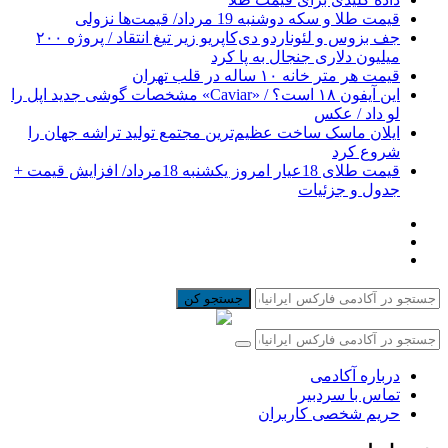
قیمت طلا و سکه دوشنبه 19 مرداد/ قیمت‌ها نزولی
جف بزوس و لئوناردو دی‌کاپریو زیر تیغ انتقاد / پروژه ۲۰۰
میلیون دلاری جنجال به پا کرد
قیمت هر متر خانه ۱۰ ساله در قلب تهران
این آیفون ۱۸ است؟ / «Caviar» مشخصات گوشی جدید اپل را
لو داد / عکس
ایلان ماسک ساخت عظیم‌ترین مجتمع تولید تراشه جهان را
شروع کرد
قیمت طلای 18عیار امروز یکشنبه 18مرداد/ افزایش قیمت +
جدول و جزئیات
جستجو کن
درباره آکادمی
تماس با سردبیر
حریم شخصی کاربران