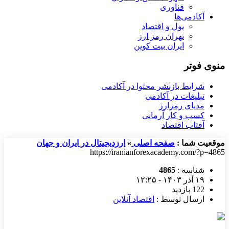
فناوری
آکادمی‌ها
پول و اقتصاد
تهران رمز ارز
ایران بیت کوین
منوی فوتر
شرایط بازنشر محتوا در آکادمی
تبلیغات در آکادمی
مدیای رمزارز
کسب و کار آرمانی
آفتاب اقتصاد
موقعیت شما :
صفحه اصلی
»
ارزدیجیتال در ایران و جهان
https://iranianforexacademy.com/?p=4865
شناسه :
4865
۱۹ آذر ۱۴۰۳ - ۱۲:۲۵
122 بازدید
ارسال توسط :
اقتصاد آنلاین