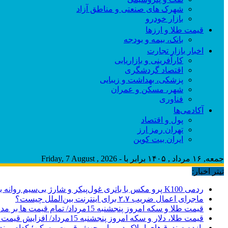
شهرک های صنعتی و مناطق آزاد
بازار خودرو
قیمت طلا و ارزها
بانک، بیمه و بودجه
اخبار بازار تجارت
کارآفرینی و بازاریابی
اقتصاد گردشگری
پزشکی، بهداشت و زیبایی
شهر، مسکن و عمران
فناوری
آکادمی‌ها
پول و اقتصاد
تهران رمز ارز
ایران بیت کوین
جمعه, ۱۶ مرداد , ۱۴۰۵ برابر با - Friday, 7 August , 2026
تیتر اخبار:
ردمی K100 پرو مکس با باتری غول‌پیکر و شارژ بی‌سیم روانه بازار می‌شود
ماجرای اعمال ضریب ۲.۷ برای اینترنت بین‌الملل چیست؟
قیمت طلا و سکه امروز پنجشنبه 15مرداد/ تمام قیمت ها بر مدار افزایش + جدول
قیمت طلا، دلار و سکه امروز پنجشنبه 15مرداد/ افزایش قیمت ها + جدول
بازده صندوق‌های املاک در برابر جهش قیمت مسکن؛ کدام برند