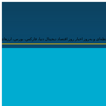
 اخبار روز اقتصاد دیجیتال دنیا، فارکس، بورس، ارزهای دیجیتال همراه