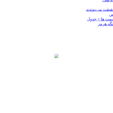
کس
نگه هرمز