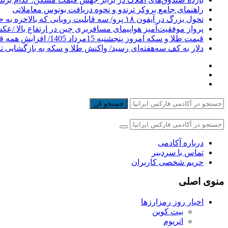
راهنمای جامع بروکر ترندو و نحوه دریافت بونوس معاملاتی
تحول بزرگ در آیفون ۱۸ پرو/ سه قابلیت رویایی که بالاخره به حقیقت می‌پیوندند
پرواز موفقیت‌آمیز هواپیمای مسافربری چین در ارتفاع بالا /ع
قیمت طلا و سکه امروز پنجشنبه 15مرداد 1405/ افزایش همه قیمت ها + جدول
دلار به کف سه‌هفته‌ای رسید/ واکنش طلا و سکه به بازگشایی ت
جستجو کن
درباره آکادمی
تماس با سردبیر
حریم شخصی کاربران
منوی اصلی
اخبار روز رمزارزها
بیت کوین
اتریوم