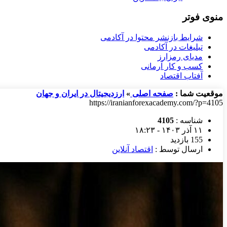
منوی فوتر
شرایط بازنشر محتوا در آکادمی
تبلیغات در آکادمی
مدیای رمزارز
کسب و کار آرمانی
آفتاب اقتصاد
موقعیت شما :
صفحه اصلی
»
ارزدیجیتال در ایران و جهان
https://iranianforexacademy.com/?p=4105
شناسه :
4105
۱۱ آذر ۱۴۰۳ - ۱۸:۲۳
155 بازدید
ارسال توسط :
اقتصاد آنلاین