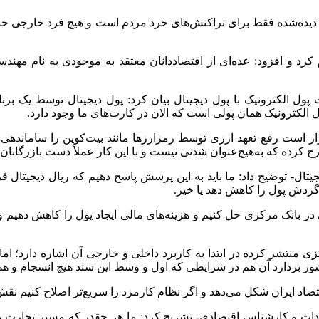
‌ دیده‌شده فقط برای تراکنش‌های خرد مردم است و هیچ فرد خارجی حق د
جیتال را تا زیر ۱۵ میلیون تومان اعلام کرد و افزود: عده‌ای از اقتصاددانان معتقد به
الکترونیک با پول دیجیتال بیان کرد: پول دیجیتال توسط یک برنامه 
ول الکترونیک همان پولی است که الان در کارت‌های ما وجود دارد.
 است رفع تعهد ارزی توسط رمزارزها مانند بیت‌کوین را ساماندهی کن
مطرح کرده که به‌هیچ‌عنوان شدنی نیست و با این کار عملاً دست بازرگانان
تال- توضیح داد: ما باید به این پرسش پاسخ دهیم که ریال دیجیتال 
 گردش پول را کاهش دهد یا خیر.
 بانک مرکزی حل کنیم و هزینه‌های مالی ایجاد پول را کاهش دهیم و ت
کزی منتشر کرده در ابتدا به کاربرد داخلی و خارجی آن اشاره دارد؛
ر بردارد آن هم در شرایطی که اول و وسط این سند هیچ انسجام و هما
اد ایران شکل می‌دهد و اگر نظام کارمزد را سریع‌تر اصلاح کنیم نقش
دات و کارشناس اقتصادی- تشریح کرد: ما هر چقدر که مسیر تجارت و م