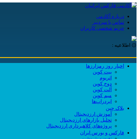
درباره آکادمی
تماس با سردبیر
حریم شخصی کاربران
۞ اطلاعیه :
اخبار روز رمزارزها
بیت کوین
اتریوم
دوج کوین
آلت کوین
میم کوین‌
ایردراپ‌ها
بلاک چین
آموزش ارزدیجیتال
تحلیل بازارهای ارزدیجیتال
پروژه‌های کلاهبرداری ارزدیجیتال
فارکس و بورس ایران
نفت و پتروشیمی