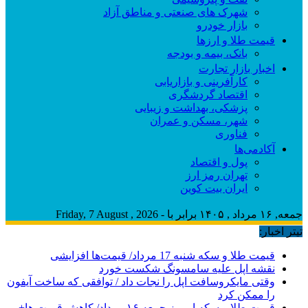
شهرک های صنعتی و مناطق آزاد
بازار خودرو
قیمت طلا و ارزها
بانک، بیمه و بودجه
اخبار بازار تجارت
کارآفرینی و بازاریابی
اقتصاد گردشگری
پزشکی، بهداشت و زیبایی
شهر، مسکن و عمران
فناوری
آکادمی‌ها
پول و اقتصاد
تهران رمز ارز
ایران بیت کوین
جمعه, ۱۶ مرداد , ۱۴۰۵ برابر با - Friday, 7 August , 2026
تیتر اخبار:
قیمت طلا و سکه شنبه 17 مرداد/ قیمت‌ها افزایشی
نقشه اپل علیه سامسونگ شکست خورد
وقتی مایکروسافت اپل را نجات داد / توافقی که ساخت آیفون
را ممکن کرد
قیمت طلا و سکه امروز جمعه ۱۶ مرداد/ کاهش قیمت ها+