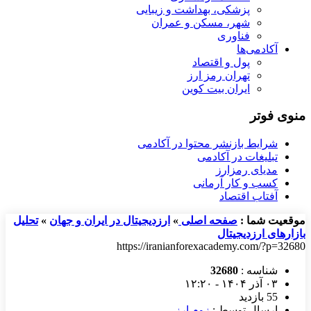
پزشکی، بهداشت و زیبایی
شهر، مسکن و عمران
فناوری
آکادمی‌ها
پول و اقتصاد
تهران رمز ارز
ایران بیت کوین
منوی فوتر
شرایط بازنشر محتوا در آکادمی
تبلیغات در آکادمی
مدیای رمزارز
کسب و کار آرمانی
آفتاب اقتصاد
موقعیت شما :
صفحه اصلی
»
ارزدیجیتال در ایران و جهان
»
تحلیل
بازارهای ارزدیجیتال
https://iranianforexacademy.com/?p=32680
شناسه :
32680
۰۳ آذر ۱۴۰۴ - ۱۲:۲۰
55 بازدید
ارسال توسط :
زوم ارز