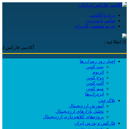
درباره آکادمی
تماس با سردبیر
حریم شخصی کاربران
۞ اطلاعیه :
آکادمی فارکس ایرانیان، با
اخبار روز رمزارزها
بیت کوین
اتریوم
دوج کوین
آلت کوین
میم کوین‌
ایردراپ‌ها
بلاک چین
آموزش ارزدیجیتال
تحلیل بازارهای ارزدیجیتال
پروژه‌های کلاهبرداری ارزدیجیتال
فارکس و بورس ایران
نفت و پتروشیمی