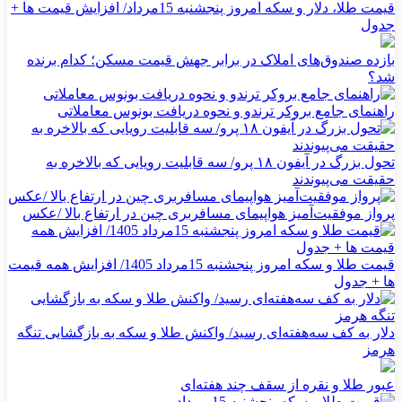
قیمت طلا، دلار و سکه امروز پنجشنبه 15مرداد/ افزایش قیمت ها +
جدول
بازده صندوق‌های املاک در برابر جهش قیمت مسکن؛ کدام برنده
شد؟
راهنمای جامع بروکر ترندو و نحوه دریافت بونوس معاملاتی
تحول بزرگ در آیفون ۱۸ پرو/ سه قابلیت رویایی که بالاخره به
حقیقت می‌پیوندند
پرواز موفقیت‌آمیز هواپیمای مسافربری چین در ارتفاع بالا /عکس
قیمت طلا و سکه امروز پنجشنبه 15مرداد 1405/ افزایش همه قیمت
ها + جدول
دلار به کف سه‌هفته‌ای رسید/ واکنش طلا و سکه به بازگشایی تنگه
هرمز
عبور طلا و نقره از سقف چند هفته‌ای