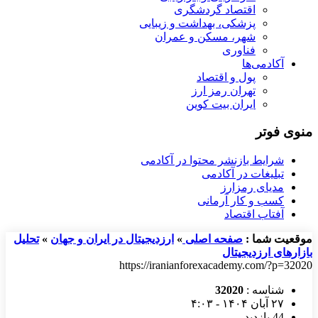
اقتصاد گردشگری
پزشکی، بهداشت و زیبایی
شهر، مسکن و عمران
فناوری
آکادمی‌ها
پول و اقتصاد
تهران رمز ارز
ایران بیت کوین
منوی فوتر
شرایط بازنشر محتوا در آکادمی
تبلیغات در آکادمی
مدیای رمزارز
کسب و کار آرمانی
آفتاب اقتصاد
موقعیت شما :
صفحه اصلی
»
ارزدیجیتال در ایران و جهان
»
تحلیل
بازارهای ارزدیجیتال
https://iranianforexacademy.com/?p=32020
شناسه :
32020
۲۷ آبان ۱۴۰۴ - ۴:۰۳
44 بازدید