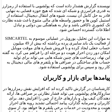
نویسنده گزارش هشدار داده است که پولشویی با استفاده از رمزارز
به قدری فرامرزی و شبکه ای شده که هیچ حوزه قضایی به تنهایی
قادر به حل کامل آن نیست. شیوه های انتقال دیجیتال، استفاده از
استیبل کوین ها و حضور واسطه های مالی متنوع باعث شده نظارت
تک کشوری ناکافی باشد و نیاز به هماهنگی بین دولتی و تبادل
اطلاعات گسترده احساس شود.
به موازات این تحلیل، یوروپل در عملیاتی موسوم به SIMCARTEL
از فعالیت یک باند سایبری پرده برداشته که بیش از 49 میلیون
حساب جعلی ایجاد کرده و با فروش شماره های موقت موبایل
امکان دور زدن احراز هویت دو مرحله ای را فراهم می کرد. به گفته
این نهاد، زیرساخت های چنین شبکه هایی می تواند برای تولید
حساب های ساختگی در صرافی ها و پلتفرم های مالی دیجیتال به
کار رود و سپس برای پولشویی استفاده شود.
پیامدها برای بازار و کاربران
کارشناسان در گزارش تاکید کرده اند که افزایش نقش رمزارزها در
سازوکارهای پولشویی می تواند فشار نظارتی بر صرافی ها، ارائه
دهندگان کیف پول و بازارهای خارج از چین را افزایش دهد. برای
کاربران و سرمایه گذاران، پیامد احتمالی تشدید رویه های احراز
هویت و محدودیت در خدمات برخی پلتفرم ها خواهد بود. از سوی