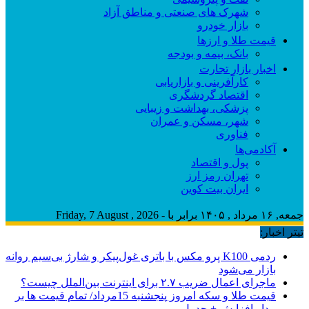
شهرک های صنعتی و مناطق آزاد
بازار خودرو
قیمت طلا و ارزها
بانک، بیمه و بودجه
اخبار بازار تجارت
کارآفرینی و بازاریابی
اقتصاد گردشگری
پزشکی، بهداشت و زیبایی
شهر، مسکن و عمران
فناوری
آکادمی‌ها
پول و اقتصاد
تهران رمز ارز
ایران بیت کوین
جمعه, ۱۶ مرداد , ۱۴۰۵ برابر با - Friday, 7 August , 2026
تیتر اخبار:
ردمی K100 پرو مکس با باتری غول‌پیکر و شارژ بی‌سیم روانه
بازار می‌شود
ماجرای اعمال ضریب ۲.۷ برای اینترنت بین‌الملل چیست؟
قیمت طلا و سکه امروز پنجشنبه 15مرداد/ تمام قیمت ها بر
مدار افزایش + جدول