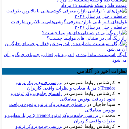
قیمت طلا و سکه پنجشنبه 15 مرداد
غول‌های ۱ ترابایتی بازار/ معرفی گوشی‌هایی با بالاترین ظرفیت
حافظه داخلی در سال ۲۰۲۶
راز رنگ آبی در صندلی های هواپیما چیست؟
گوگل اسیستنت ماه آینده در اندروید غیرفعال و جمینای جایگزین آن
می‌شود
نظرات اخیر در آکادمی
کارشناس روابط عمومی
در
بررسی جامع بروکر ترندو
(Trendo)؛ مزایا، معایب و نظرات واقعی کاربران
کارشناس روابط عمومی
در
راهنمای جامع بروکر ترندو و
نحوه دریافت بونوس معاملاتی
سینا حاجیان
در
راهنمای جامع بروکر ترندو و نحوه دریافت
بونوس معاملاتی
محمد
در
بررسی جامع بروکر ترندو (Trendo)؛ مزایا، معایب و
نظرات واقعی کاربران
کارشناس روابط عمومی
در
بررسی جامع بروکر ترندو