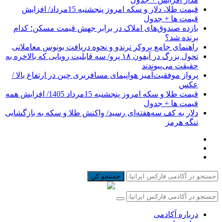
قیمت طلا، دلار و سکه امروز پنجشنبه 15مرداد/ افزایش
قیمت ها + جدول
بازده صندوق‌های املاک در برابر جهش قیمت مسکن؛ کدام
برنده شد؟
راهنمای جامع بروکر ترندو و نحوه دریافت بونوس معاملاتی
تحول بزرگ در آیفون ۱۸ پرو/ سه قابلیت رویایی که بالاخره به
حقیقت می‌پیوندند
پرواز موفقیت‌آمیز هواپیمای مسافربری چین در ارتفاع بالا /
عکس
قیمت طلا و سکه امروز پنجشنبه 15مرداد 1405/ افزایش همه
قیمت ها + جدول
دلار به کف سه‌هفته‌ای رسید/ واکنش طلا و سکه به بازگشایی
تنگه هرمز
جستجو کن
درباره آکادمی