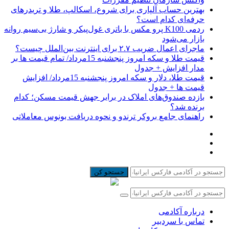
بهترین حساب آلپاری برای شروع، اسکالپ، طلا و تریدرهای
حرفه‌ای کدام است؟
ردمی K100 پرو مکس با باتری غول‌پیکر و شارژ بی‌سیم روانه
بازار می‌شود
ماجرای اعمال ضریب ۲.۷ برای اینترنت بین‌الملل چیست؟
قیمت طلا و سکه امروز پنجشنبه 15مرداد/ تمام قیمت ها بر
مدار افزایش + جدول
قیمت طلا، دلار و سکه امروز پنجشنبه 15مرداد/ افزایش
قیمت ها + جدول
بازده صندوق‌های املاک در برابر جهش قیمت مسکن؛ کدام
برنده شد؟
راهنمای جامع بروکر ترندو و نحوه دریافت بونوس معاملاتی
جستجو کن
درباره آکادمی
تماس با سردبیر