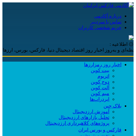
درباره آکادمی
تماس با سردبیر
حریم شخصی کاربران
۞ اطلاعیه :
و به‌روز اخبار روز اقتصاد دیجیتال دنیا، فارکس، بورس، ارزهای دیجیتا
اخبار روز رمزارزها
بیت کوین
اتریوم
دوج کوین
آلت کوین
میم کوین‌
ایردراپ‌ها
بلاک چین
آموزش ارزدیجیتال
تحلیل بازارهای ارزدیجیتال
پروژه‌های کلاهبرداری ارزدیجیتال
فارکس و بورس ایران
نفت و پتروشیمی