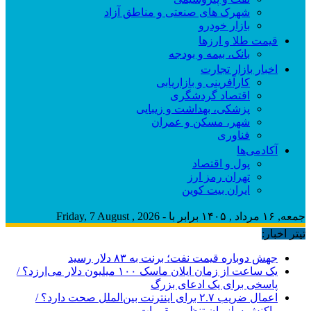
شهرک های صنعتی و مناطق آزاد
بازار خودرو
قیمت طلا و ارزها
بانک، بیمه و بودجه
اخبار بازار تجارت
کارآفرینی و بازاریابی
اقتصاد گردشگری
پزشکی، بهداشت و زیبایی
شهر، مسکن و عمران
فناوری
آکادمی‌ها
پول و اقتصاد
تهران رمز ارز
ایران بیت کوین
جمعه, ۱۶ مرداد , ۱۴۰۵ برابر با - Friday, 7 August , 2026
تیتر اخبار:
جهش دوباره قیمت نفت؛ برنت به ۸۳ دلار رسید
یک ساعت از زمان ایلان ماسک ۱۰۰ میلیون دلار می‌ارزد؟ /
پاسخی برای یک ادعای بزرگ
اعمال ضریب ۲.۷ برای اینترنت بین‌الملل صحت دارد؟ /
واکنش سازمان تنظیم مقررات