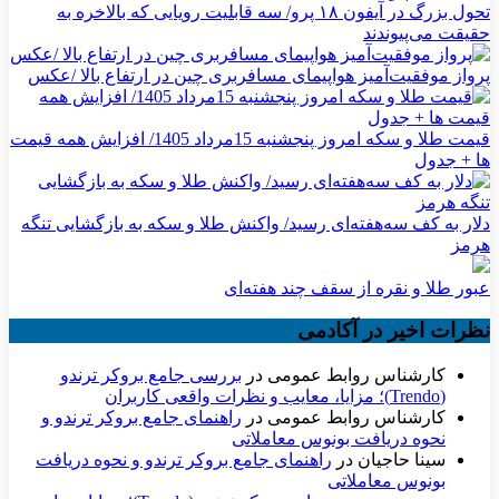
تحول بزرگ در آیفون ۱۸ پرو/ سه قابلیت رویایی که بالاخره به
حقیقت می‌پیوندند
پرواز موفقیت‌آمیز هواپیمای مسافربری چین در ارتفاع بالا /عکس
قیمت طلا و سکه امروز پنجشنبه 15مرداد 1405/ افزایش همه قیمت
ها + جدول
دلار به کف سه‌هفته‌ای رسید/ واکنش طلا و سکه به بازگشایی تنگه
هرمز
عبور طلا و نقره از سقف چند هفته‌ای
نظرات اخیر در آکادمی
کارشناس روابط عمومی
در
بررسی جامع بروکر ترندو
(Trendo)؛ مزایا، معایب و نظرات واقعی کاربران
کارشناس روابط عمومی
در
راهنمای جامع بروکر ترندو و
نحوه دریافت بونوس معاملاتی
سینا حاجیان
در
راهنمای جامع بروکر ترندو و نحوه دریافت
بونوس معاملاتی