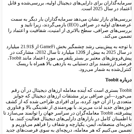
سرمایه‌گذاران برای دارایی‌های دیجیتال اولیه، بررسی‌شده و قابل
اعتماد در سال 2025 است.
بررسی‌های بازار نشان می‌دهد سرمایه‌گذاران بار دیگر به سمت
عرضه‌های اولیه در صرافی (IEO) بازمی‌گردند، زیرا تایید و
بررسی‌های صرافی، سطح بالاتری از امنیت، شفافیت و اعتماد را
تضمین می‌کند.
با توجه به پیش‌بینی رشد چشمگیر بخش GameFi از $21.91 میلیارد
در سال 2025 به بیش از $120 میلیارد تا سال 2032، مشارکت در
پیش‌فروش‌های معتبر بر بستر پلتفرمی مورد اعتماد مانند Toobit،
فرصتی ارزشمند برای دستیابی به بازدهی بالا همراه با ریسک
کنترل‌شده به شمار می‌رود.
درباره
Toobit
Toobit بستری است که آینده معامله ارزهای دیجیتال در آن رقم
می‌خورد—این صرافی برتر مشتقات ارزهای دیجیتال که جوایز
متعددی را از آن خود کرده، برای افرادی طراحی شده که از کشف
حوزه‌های جدید لذت می‌برند. با بهره‌مندی از نقدینگی بالا و فناوری
پیشرفته، Toobit معامله‌گران در سراسر جهان را توانمند می‌سازد تا
با اطمینان کامل در بازارهای دارایی‌های دیجیتال فعالیت کنند. ما
تجربه‌ای منصفانه، ایمن، یکپارچه و شفاف را فراهم می‌آوریم و
تضمین می‌کنیم که هر معامله، دریچه‌ای به سوی فرصت‌های جدید