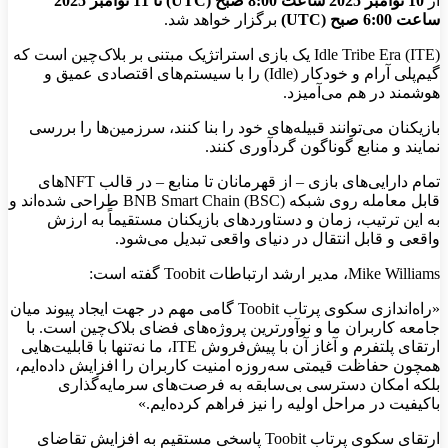
از
10 نوامبر 2025 ساعت 8:00 صبح (
UTC
) تا 11 نوامبر 2025
ساعت 6:00 صبح (
UTC)
برگزار خواهد شد.
Idle Tribe Era (ITE) یک بازی استراتژیک مبتنی بر بلاک‌چین است که
گیم‌پلی آرام و خودکار (Idle) را با سیستم‌های اقتصادی عمیق و
هوشمند در هم می‌آمیزد.
بازیکنان می‌توانند قبیله‌های خود را بنا کنند، سرزمین‌ها را بررسی
نمایند و منابع گوناگون گردآوری کنند.
تمام دارایی‌های بازی – از قهرمانان تا منابع – در قالب NFTهای
قابل معامله روی شبکه BNB Smart Chain (BSC) طراحی شده‌اند و
به این ترتیب، زمان و دستاوردهای بازیکنان مستقیماً به ارزش
واقعی و قابل انتقال در دنیای واقعی تبدیل می‌شود.
Mike Williams، مدیر ارشد ارتباطات Toobit گفته است:
«راه‌اندازی سکوی پرتاب Toobit گامی مهم در جهت ایجاد پیوند میان
جامعه کاربران ما و نوآورترین پروژه‌های فضای بلاک‌چین است. با
ارتقای پلتفرم و آغاز آن با پیش‌فروش ITE، ما نه‌تنها با قابلیت‌هایی
همچون حفاظت قیمتی سه‌روزه امنیت کاربران را افزایش داده‌ایم،
بلکه امکان دسترسی بی‌سابقه به فرصت‌های سرمایه‌گذاری
باکیفیت در مراحل اولیه را نیز فراهم کرده‌ایم.»
ارتقای سکوی پرتاب Toobit پاسخی مستقیم به افزایش تقاضای