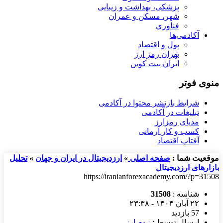
پزشکی، بهداشت و زیبایی
شهر، مسکن و عمران
فناوری
آکادمی‌ها
پول و اقتصاد
تهران رمز ارز
ایران بیت کوین
منوی فوتر
شرایط بازنشر محتوا در آکادمی
تبلیغات در آکادمی
مدیای رمزارز
کسب و کار آرمانی
آفتاب اقتصاد
موقعیت شما :
صفحه اصلی
»
ارزدیجیتال در ایران و جهان
»
تحلیل
بازارهای ارزدیجیتال
https://iranianforexacademy.com/?p=31508
شناسه :
31508
۲۲ آبان ۱۴۰۴ - ۲۳:۳۸
57 بازدید
ارسال توسط :
زوم ارز