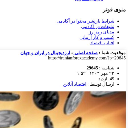
منوی فوتر
شرایط بازنشر محتوا در آکادمی
تبلیغات در آکادمی
مدیای رمزارز
کسب و کار آرمانی
آفتاب اقتصاد
موقعیت شما :
صفحه اصلی
»
ارزدیجیتال در ایران و جهان
https://iranianforexacademy.com/?p=29645
شناسه :
29645
۲۲ مهر ۱۴۰۴ - ۱:۵۲
49 بازدید
ارسال توسط :
اقتصاد آنلاین