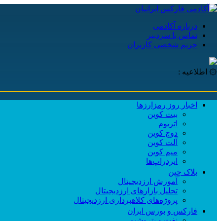
درباره آکادمی
تماس با سردبیر
حریم شخصی کاربران
۞ اطلاعیه :
اخبار روز رمزارزها
بیت کوین
اتریوم
دوج کوین
آلت کوین
میم کوین‌
ایردراپ‌ها
بلاک چین
آموزش ارزدیجیتال
تحلیل بازارهای ارزدیجیتال
پروژه‌های کلاهبرداری ارزدیجیتال
فارکس و بورس ایران
نفت و پتروشیمی