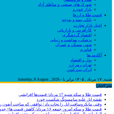
شهرک های صنعتی و مناطق آزاد
بازار خودرو
قیمت طلا و ارزها
بانک، بیمه و بودجه
اخبار بازار تجارت
کارآفرینی و بازاریابی
اقتصاد گردشگری
پزشکی، بهداشت و زیبایی
شهر، مسکن و عمران
فناوری
آکادمی‌ها
پول و اقتصاد
تهران رمز ارز
ایران بیت کوین
شنبه, ۱۷ مرداد , ۱۴۰۵ برابر با - Saturday, 8 August , 2026
تیتر اخبار:
قیمت طلا و سکه شنبه 17 مرداد/ قیمت‌ها افزایشی
نقشه اپل علیه سامسونگ شکست خورد
وقتی مایکروسافت اپل را نجات داد / توافقی که ساخت آیفون ر
قیمت طلا و سکه امروز جمعه ۱۶ مرداد/ کاهش قیمت ها+ جدول و جزییات
الزام احتمالی اتاق امن؛ هزینه ساخت مسکن چقدر افزایش می‌ی