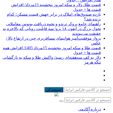
قیمت طلا، دلار و سکه امروز پنجشنبه 15مرداد/ افزایش
قیمت ها + جدول
بازده صندوق‌های املاک در برابر جهش قیمت مسکن؛ کدام
برنده شد؟
راهنمای جامع بروکر ترندو و نحوه دریافت بونوس معاملاتی
تحول بزرگ در آیفون ۱۸ پرو/ سه قابلیت رویایی که بالاخره به
حقیقت می‌پیوندند
پرواز موفقیت‌آمیز هواپیمای مسافربری چین در ارتفاع بالا /
عکس
قیمت طلا و سکه امروز پنجشنبه 15مرداد 1405/ افزایش همه
قیمت ها + جدول
دلار به کف سه‌هفته‌ای رسید/ واکنش طلا و سکه به بازگشایی
تنگه هرمز
جستجو کن
درباره آکادمی