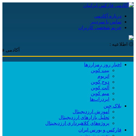
درباره آکادمی
تماس با سردبیر
حریم شخصی کاربران
۞ اطلاعیه :
آکادمی فارکس ایر
اخبار روز رمزارزها
بیت کوین
اتریوم
دوج کوین
آلت کوین
میم کوین‌
ایردراپ‌ها
بلاک چین
آموزش ارزدیجیتال
تحلیل بازارهای ارزدیجیتال
پروژه‌های کلاهبرداری ارزدیجیتال
فارکس و بورس ایران
نفت و پتروشیمی