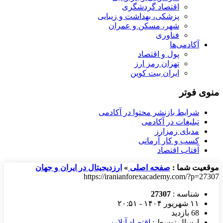
اقتصاد گردشگری
پزشکی، بهداشت و زیبایی
شهر، مسکن و عمران
فناوری
آکادمی‌ها
پول و اقتصاد
تهران رمز ارز
ایران بیت کوین
منوی فوتر
شرایط بازنشر محتوا در آکادمی
تبلیغات در آکادمی
مدیای رمزارز
کسب و کار آرمانی
آفتاب اقتصاد
موقعیت شما :
صفحه اصلی
»
ارزدیجیتال در ایران و جهان
https://iranianforexacademy.com/?p=27307
شناسه :
27307
۱۱ شهریور ۱۴۰۴ - ۲۰:۵۱
68 بازدید
ارسال توسط :
اقتصاد آنلاین