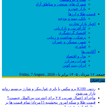
شهرک های صنعتی و مناطق آزاد
بازار خودرو
قیمت طلا و ارزها
بانک، بیمه و بودجه
اخبار بازار تجارت
کارآفرینی و بازاریابی
اقتصاد گردشگری
پزشکی، بهداشت و زیبایی
شهر، مسکن و عمران
فناوری
آکادمی‌ها
پول و اقتصاد
تهران رمز ارز
ایران بیت کوین
جمعه, ۱۶ مرداد , ۱۴۰۵ برابر با - Friday, 7 August , 2026
تیتر اخبار:
ردمی K100 پرو مکس با باتری غول‌پیکر و شارژ بی‌سیم روانه
بازار می‌شود
ماجرای اعمال ضریب ۲.۷ برای اینترنت بین‌الملل چیست؟
قیمت طلا و سکه امروز پنجشنبه 15مرداد/ تمام قیمت ها بر
مدار افزایش + جدول