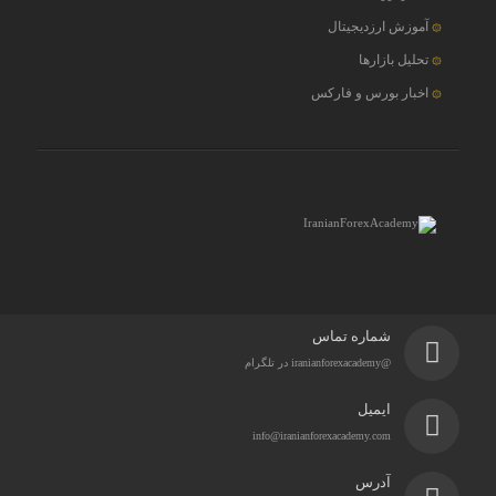
آموزش ارزدیجیتال
تحلیل بازارها
اخبار بورس و فارکس
شماره تماس
@iranianforexacademy در تلگرام
ایمیل
info@iranianforexacademy.com
آدرس