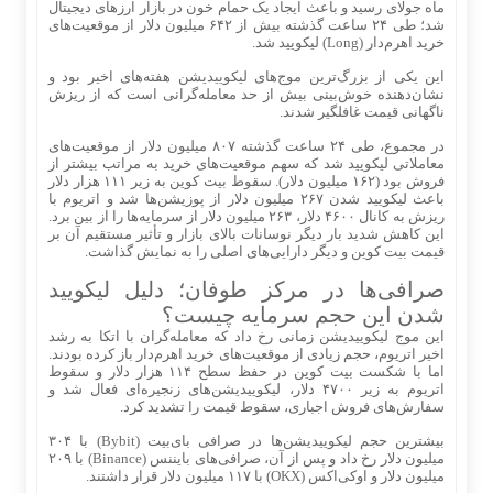
ماه جولای رسید و باعث ایجاد یک حمام خون در بازار ارزهای دیجیتال
شد؛ طی ۲۴ ساعت گذشته بیش از ۶۴۲ میلیون دلار از موقعیت‌های
خرید اهرم‌دار (Long) لیکویید شد.
این یکی از بزرگ‌ترین موج‌های لیکوییدیشن هفته‌های اخیر بود و
نشان‌دهنده خوش‌بینی بیش از حد معامله‌گرانی است که از ریزش
ناگهانی قیمت غافلگیر شدند.
در مجموع، طی ۲۴ ساعت گذشته ۸۰۷ میلیون دلار از موقعیت‌های
معاملاتی لیکویید شد که سهم موقعیت‌های خرید به مراتب بیشتر از
فروش بود (۱۶۲ میلیون دلار). سقوط بیت‌ کوین به زیر ۱۱۱ هزار دلار
باعث لیکویید شدن ۲۶۷ میلیون دلار از پوزیشن‌ها شد و اتریوم با
ریزش به کانال ۴۶۰۰ دلار، ۲۶۳ میلیون دلار از سرمایه‌ها را از بین برد.
این کاهش شدید بار دیگر نوسانات بالای بازار و تأثیر مستقیم آن بر
قیمت بیت‌ کوین و دیگر دارایی‌های اصلی را به نمایش گذاشت.
صرافی‌ها در مرکز طوفان؛ دلیل لیکویید
شدن این حجم سرمایه چیست؟
این موج لیکوییدیشن زمانی رخ داد که معامله‌گران با اتکا به رشد
اخیر اتریوم، حجم زیادی از موقعیت‌های خرید اهرم‌دار باز کرده بودند.
اما با شکست بیت‌ کوین در حفظ سطح ۱۱۴ هزار دلار و سقوط
اتریوم به زیر ۴۷۰۰ دلار، لیکوییدیشن‌های زنجیره‌ای فعال شد و
سفارش‌های فروش اجباری، سقوط قیمت را تشدید کرد.
بیشترین حجم لیکوییدیشن‌ها در صرافی بای‌بیت (Bybit) با ۳۰۴
میلیون دلار رخ داد و پس از آن، صرافی‌های بایننس (Binance) با ۲۰۹
میلیون دلار و اوکی‌اکس (OKX) با ۱۱۷ میلیون دلار قرار داشتند.