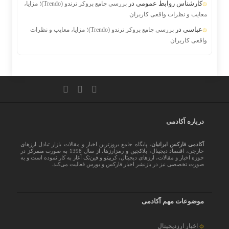
کارشناس روابط عمومی
در
بررسی جامع بروکر ترندو (Trendo)؛ مزایا،
معایب و نظرات واقعی کاربران
عباسی
در
بررسی جامع بروکر ترندو (Trendo)؛ مزایا، معایب و نظرات
واقعی کاربران
درباره آکادمی
آکادمی فارکس ایرانیان
، پایگاه جامع بروزترین اخبار و مقالات بازار تبادل ارزهای
خارجی، اقتصاد دیجیتال، بلاکچین و رمزارزها، از سال 1398 به صورت متمرکز در
حوزه اخبار و مقالات، ارزهای‌ دیجیتال، کریپتو و فین‌تک آغاز به کار نموده است و به
صورت تخصصی نیز در بازنشر اخبار فارکس و بورس فعالیت می‌کند.
موضوعات مهم آکادمی
اخبار ارزدیجیتال