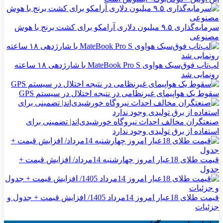
سرمایه‌گذاری ۹.۵ میلیون دلاری آرامکو برای کشت برنج با هوش
مصنوعی
لپ‌تاپ فوق‌سبک هواوی MateBook Pro S با شارژدهی ۱۸ ساعته
رونمایی شد
سقوط یک هواپیمای غیرنظامی در نتیجه اختلال در سیستم‌ GPS
صنعتگران مخالف احداث نیروگاه خورشیدی‌اند| تضمینی برای
استفاده از برق تولیدی وجود ندارد
قیمت طلای 18عیار امروز چهارشنبه 14مرداد/ افزایش قیمت +
جدول
قیمت طلای 18عیار امروز 14مرداد 1405/ افزایش قیمت + جدول و
جزئیات