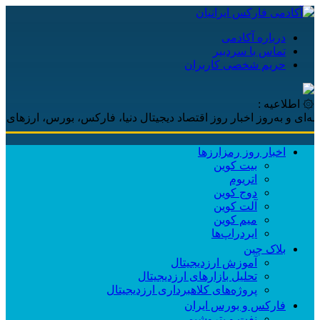
درباره آکادمی
تماس با سردبیر
حریم شخصی کاربران
۞ اطلاعیه :
 به‌روز اخبار روز اقتصاد دیجیتال دنیا، فارکس، بورس، ارزهای دیجیتا
اخبار روز رمزارزها
بیت کوین
اتریوم
دوج کوین
آلت کوین
میم کوین‌
ایردراپ‌ها
بلاک چین
آموزش ارزدیجیتال
تحلیل بازارهای ارزدیجیتال
پروژه‌های کلاهبرداری ارزدیجیتال
فارکس و بورس ایران
نفت و پتروشیمی