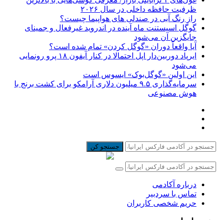
ظرفیت حافظه داخلی در سال ۲۰۲۶
راز رنگ آبی در صندلی های هواپیما چیست؟
گوگل اسیستنت ماه آینده در اندروید غیرفعال و جمینای
جایگزین آن می‌شود
آیا واقعاً دوران «گوگل کردن» تمام شده است؟
ایرپاد دوربین‌دار اپل احتمالا در کنار آیفون ۱۸ پرو رونمایی
می‌شود
این اولین «گوگل‌بوک» ایسوس است
سرمایه‌گذاری ۹.۵ میلیون دلاری آرامکو برای کشت برنج با
هوش مصنوعی
جستجو کن
درباره آکادمی
تماس با سردبیر
حریم شخصی کاربران