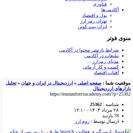
فناوری
آکادمی‌ها
پول و اقتصاد
تهران رمز ارز
ایران بیت کوین
منوی فوتر
شرایط بازنشر محتوا در آکادمی
تبلیغات در آکادمی
مدیای رمزارز
کسب و کار آرمانی
آفتاب اقتصاد
موقعیت شما :
صفحه اصلی
»
ارزدیجیتال در ایران و جهان
»
تحلیل
بازارهای ارزدیجیتال
https://iranianforexacademy.com/?p=25362
شناسه :
25362
۲۸ مرداد ۱۴۰۴ - ۱۲:۱۰
78 بازدید
ارسال توسط :
زوم ارز