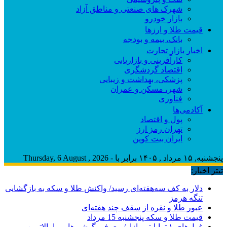
شهرک های صنعتی و مناطق آزاد
بازار خودرو
قیمت طلا و ارزها
بانک، بیمه و بودجه
اخبار بازار تجارت
کارآفرینی و بازاریابی
اقتصاد گردشگری
پزشکی، بهداشت و زیبایی
شهر، مسکن و عمران
فناوری
آکادمی‌ها
پول و اقتصاد
تهران رمز ارز
ایران بیت کوین
پنجشنبه, ۱۵ مرداد , ۱۴۰۵ برابر با - Thursday, 6 August , 2026
تیتر اخبار:
دلار به کف سه‌هفته‌ای رسید/ واکنش طلا و سکه به بازگشایی
تنگه هرمز
عبور طلا و نقره از سقف چند هفته‌ای
قیمت طلا و سکه پنجشنبه 15 مرداد
غول‌های ۱ ترابایتی بازار/ معرفی گوشی‌هایی با بالاترین