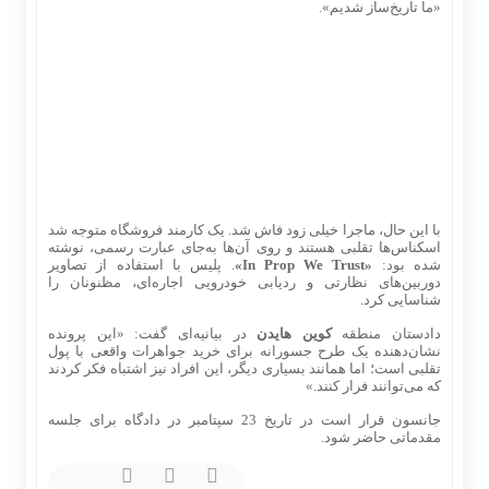
«ما تاریخ‌ساز شدیم».
با این حال، ماجرا خیلی زود فاش شد. یک کارمند فروشگاه متوجه شد
اسکناس‌ها تقلبی هستند و روی آن‌ها به‌جای عبارت رسمی، نوشته
شده بود:
«In Prop We Trust»
. پلیس با استفاده از تصاویر
دوربین‌های نظارتی و ردیابی خودرویی اجاره‌ای، مظنونان را
شناسایی کرد.
دادستان منطقه
کوین هایدن
در بیانیه‌ای گفت: «این پرونده
نشان‌دهنده یک طرح جسورانه برای خرید جواهرات واقعی با پول
تقلبی است؛ اما همانند بسیاری دیگر، این افراد نیز اشتباه فکر کردند
که می‌توانند فرار کنند.»
جانسون قرار است در تاریخ 23 سپتامبر در دادگاه برای جلسه
مقدماتی حاضر شود.