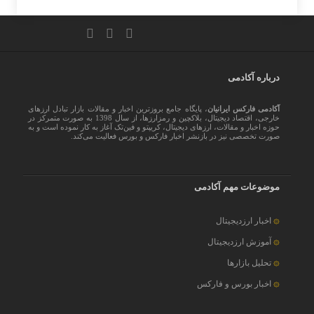
درباره آکادمی
آکادمی فارکس ایرانیان
، پایگاه جامع بروزترین اخبار و مقالات بازار تبادل ارزهای
خارجی، اقتصاد دیجیتال، بلاکچین و رمزارزها، از سال 1398 به صورت متمرکز در
حوزه اخبار و مقالات، ارزهای‌ دیجیتال، کریپتو و فین‌تک آغاز به کار نموده است و به
صورت تخصصی نیز در بازنشر اخبار فارکس و بورس فعالیت می‌کند.
موضوعات مهم آکادمی
اخبار ارزدیجیتال
آموزش ارزدیجیتال
تحلیل بازارها
اخبار بورس و فارکس