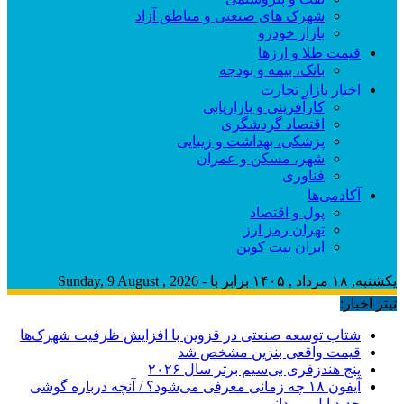
شهرک های صنعتی و مناطق آزاد
بازار خودرو
قیمت طلا و ارزها
بانک، بیمه و بودجه
اخبار بازار تجارت
کارآفرینی و بازاریابی
اقتصاد گردشگری
پزشکی، بهداشت و زیبایی
شهر، مسکن و عمران
فناوری
آکادمی‌ها
پول و اقتصاد
تهران رمز ارز
ایران بیت کوین
یکشنبه, ۱۸ مرداد , ۱۴۰۵ برابر با - Sunday, 9 August , 2026
تیتر اخبار:
شتاب توسعه صنعتی در قزوین با افزایش ظرفیت شهرک‌ها
قیمت واقعی بنزین مشخص شد
پنج هندزفری بی‌سیم برتر سال ۲۰۲۶
آیفون ۱۸ چه زمانی معرفی می‌شود؟ / آنچه درباره گوشی
جدید اپل می‌دانیم