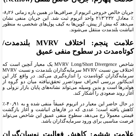
جریان خالص خروجی اتریوم از صرافی‌ها در همین بازه زمانی ۸٫۲۶-
٪ معادل ۲۱۳٬۲۳۲ واحد اتریوم ثبت شد. این جریان منفی نشان
می‌دهد که بیش از پیش، کوین‌ها به کیف پول‌های شخصی به منظور
انباشت بلندمدت منتقل می‌شوند.
علامت پنجم: اختلاف MVRV بلندمدت/
کوتاه‌مدت در سطوح منفی عمیق
شاخص MVRV Long/Short Divergence یک معیار آنچین است که
اختلاف بین نسبت MVRV سرمایه‌گذاران بلندمدت و نسبت MVRV
سرمایه‌گذاران کوتاه‌مدت را اندازه‌گیری می‌کند. در واقع کار این
اندیکاتور بررسی انحراف سود/ضرر تحقق‌نیافته میان دو گروه از
هولدر‌ها است و بدین وسیله می‌تواند نشانه‌های پایان بازار نزولی و
آغاز روند صعودی را آشکار کند.
در حال حاضر این معیار در اتریوم عمیقاً منفی شده و به ۴۰٫۹۱-٪
کاهش یافته است؛ عددی که در فاز‌های انباشت و آغاز بازگشت
قیمتی معمولاً رخ می‌دهد. سطوح منفی عمیق این شاخص می‌تواند
فرصت مناسبی برای ورود سرمایه‌گذاران باشد.
علامت ششم: کاهش فعالیت نوسان‌گیران