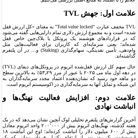
علامت اول: جهش TVL
TVL مخفف عبارت “Total value locked” به معنای «کل ارزش قفل
شده» است و به مجموع ارزش دلاری تمام دارایی‌هایی گفته می‌شود
که در قرارداد‌های هوشمند یک پروتکل یا بلاک‌چین خاص قفل
شده‌اند؛ یعنی سرمایه‌ای که کاربران برای فعالیت‌هایی مثل
وام‌دهی، تأمین نقدینگی، سهام‌گذاری (Staking) و… در آن پلتفرم
گذاشته‌اند.
حال سهم کل ارزش قفل‌شده اتریوم در پروتکل‌های دیفای (TVL)
در دهه اول ماه می ۲۰۲۵ با عبور از مرز ۵۳٫۲۹٪ به بالاترین سطح
دو ماهه خود رسید که نشان‌دهنده اعتماد مجدد سرمایه‌گذاران به
این شبکه و تمایل آنها به سرمایه‌گذاری در اکوسیستم اتریوم است.
علامت دوم: افزایش فعالیت نهنگ‌ها و
انباشت نهادی
آخرین گزارش‌های پلتفرم تحلیلی لوک آنچین نشان می‌دهد که در یک
هفته گذشته، نهنگ‌های اتریوم بیش از ۲۰۰٬۰۰۰ واحد اتریوم معادل
بیش از ۶۰۰ میلیون دلار را انباشت کرده‌اند؛ اوج این انباشت ۱۸
اردیبهشت، یک روز پس از ارتقای پکترا رخ داد، زمانی که یک