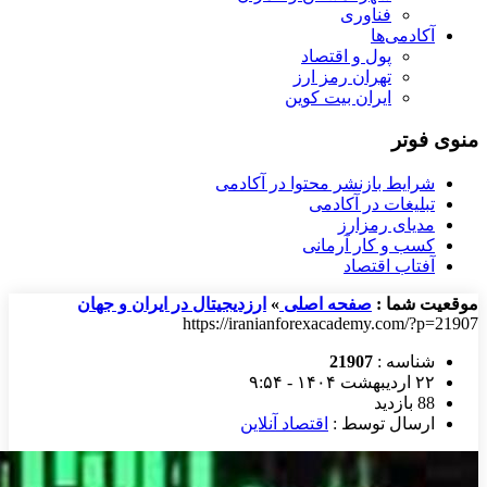
فناوری
آکادمی‌ها
پول و اقتصاد
تهران رمز ارز
ایران بیت کوین
منوی فوتر
شرایط بازنشر محتوا در آکادمی
تبلیغات در آکادمی
مدیای رمزارز
کسب و کار آرمانی
آفتاب اقتصاد
موقعیت شما :
صفحه اصلی
»
ارزدیجیتال در ایران و جهان
https://iranianforexacademy.com/?p=21907
شناسه :
21907
۲۲ اردیبهشت ۱۴۰۴ - ۹:۵۴
88 بازدید
ارسال توسط :
اقتصاد آنلاین