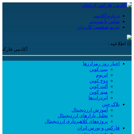
درباره آکادمی
تماس با سردبیر
حریم شخصی کاربران
۞ اطلاعیه :
آکادمی فارکس ایرانیان
اخبار روز رمزارزها
بیت کوین
اتریوم
دوج کوین
آلت کوین
میم کوین‌
ایردراپ‌ها
بلاک چین
آموزش ارزدیجیتال
تحلیل بازارهای ارزدیجیتال
پروژه‌های کلاهبرداری ارزدیجیتال
فارکس و بورس ایران
نفت و پتروشیمی