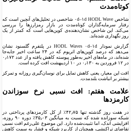
کوتاه‌مدت
شاخص ۰d–۱d HODL Wave شاخصی در تحلیل‌های آنچین است که
رفتار سرمایه‌گذاران کوتاه‌مدت در بازار رمزارز‌ها را بررسی
می‌کند. این شاخص نشان‌دهنده‌ی کوین‌هایی است که کمتر از یک
روز نگهداری شده‌اند.
گزارش نمودار HODL Waves ۰d–۱d در پلتفرم گلسنود نشان
می‌دهد که درصد کوین‌های اتریوم که در ۲۴ ساعت اخیر جابه‌جا
شده‌اند، در ماه‌های اخیر به‌طور پیوسته کاهش یافته و از عدد ۰٫۱۷۲
در ۱۲ فروردین به ۰٫۱۳۰ در ۱۰ اردیبهشت افت کرده است.
افت این معیار، یعنی کاهش تمایل برای نوسان‌گیری روزانه و تمرکز
بیشتر بر انباشت بلندمدت.
علامت هفتم: افت نسبی نرخ سوزاندن
کارمزد‌ها
در هفت روز گذشته تنها ۴۲٫۷۵٪ از کل کارمزد‌های پرداختی در
شبکه سوزانده شده که نسبت به میانگین ۳۵٫۰۳٪ دوره ۹۰ روزه،
افزایشی اندک، اما تثبیت‌شده دارد. این موضوع علی‌رغم افت نسبی
تقاضای تراکنشی، همچنان از کاربرد شبکه و فشار به سمت کاهش