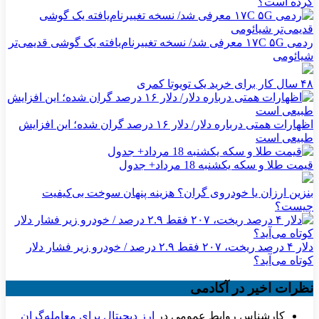
کرده است؟
ردمی ۱۷C ۵G معرفی شد/ نسخه تغییرنام‌یافته یک گوشی قدیمی‌تر
شیائومی
۴۸ سال کار برای خرید یک تویوتا کمری
اظهارات همتی درباره دلار/ دلار ۱۶ درصد گران شده؛ این افزایش
طبیعی است
قیمت طلا و سکه یکشنبه 18 مرداد+ جدول
بنزین ارزان یا خودروی گران؟ هزینه پنهان سوخت بی‌کیفیت
چیست؟
دلار ۴ درصد ریخت، ۲۰۷ فقط ۲.۹ درصد / خودرو زیر فشار دلار
کوتاه می‌آید؟
نظرات اخیر در آکادمی
کارشناس روابط عمومی
در
ارز دیجیتال برای معامله‌گران