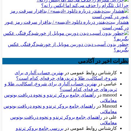
چرا اپل تلگرام را حذف می‌کند اما ایکس را نه؟
هشدار بیت‌دیفندر درباره دانلود «ادیسه» / بدافزار سرقت رمز عبور
در کمین است
چطور بدون آسیب دیدن دوربین موبایل از خورشیدگرفتگی عکس
بگیریم؟
نظرات اخیر در آکادمی
کارشناس روابط عمومی
در
بهترین حساب آلپاری برای
شروع، اسکالپ، طلا و تریدرهای حرفه‌ای کدام است؟
عباسی
در
بهترین حساب آلپاری برای شروع، اسکالپ، طلا و
تریدرهای حرفه‌ای کدام است؟
masood
در
راهنمای جامع بروکر ترندو و نحوه دریافت بونوس
معاملاتی
Masoud
در
راهنمای جامع بروکر ترندو و نحوه دریافت بونوس
معاملاتی
علی
در
راهنمای جامع بروکر ترندو و نحوه دریافت بونوس
معاملاتی
کارشناس روابط عمومی
در
بررسی جامع بروکر ترندو