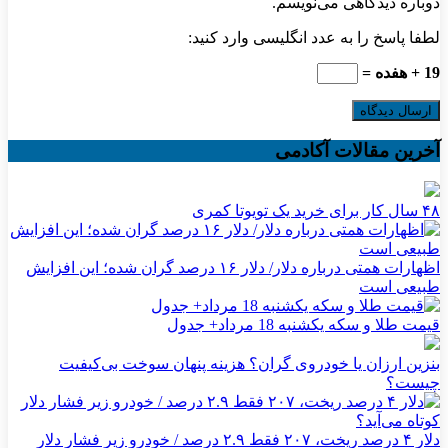
دوباره دیدگاهی می‌نویسم.
لطفا پاسخ را به عدد انگلیسی وارد کنید:
19 + هفده =
آخرین مقالات آکادمی
۴۸ سال کار برای خرید یک تویوتا کمری
اظهارات همتی درباره دلار/ دلار ۱۶ درصد گران شده؛ این افزایش
طبیعی است
قیمت طلا و سکه یکشنبه 18 مرداد+ جدول
بنزین ارزان یا خودروی گران؟ هزینه پنهان سوخت بی‌کیفیت
چیست؟
دلار ۴ درصد ریخت، ۲۰۷ فقط ۲.۹ درصد / خودرو زیر فشار دلار