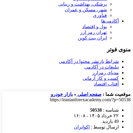
پزشکی، بهداشت و زیبایی
شهر، مسکن و عمران
فناوری
آکادمی‌ها
پول و اقتصاد
تهران رمز ارز
ایران بیت کوین
منوی فوتر
شرایط بازنشر محتوا در آکادمی
تبلیغات در آکادمی
مدیای رمزارز
کسب و کار آرمانی
آفتاب اقتصاد
موقعیت شما :
صفحه اصلی
»
بازار خودرو
https://iranianforexacademy.com/?p=50538
شناسه :
50538
۲۲ خرداد ۱۴۰۵ - ۱۶:۰۸
49 بازدید
ارسال توسط :
اکوایران