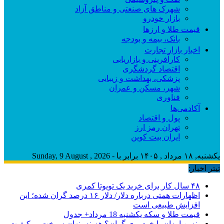
شهرک های صنعتی و مناطق آزاد
بازار خودرو
قیمت طلا و ارزها
بانک، بیمه و بودجه
اخبار بازار تجارت
کارآفرینی و بازاریابی
اقتصاد گردشگری
پزشکی، بهداشت و زیبایی
شهر، مسکن و عمران
فناوری
آکادمی‌ها
پول و اقتصاد
تهران رمز ارز
ایران بیت کوین
یکشنبه, ۱۸ مرداد , ۱۴۰۵ برابر با - Sunday, 9 August , 2026
تیتر اخبار:
۴۸ سال کار برای خرید یک تویوتا کمری
اظهارات همتی درباره دلار/ دلار ۱۶ درصد گران شده؛ این
افزایش طبیعی است
قیمت طلا و سکه یکشنبه 18 مرداد+ جدول
بنزین ارزان یا خودروی گران؟ هزینه پنهان سوخت بی‌کیفیت