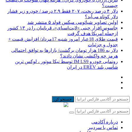
چیست؟
دلار ۴ درصد ریخت، ۲۰۷ فقط ۲.۹ درصد / خودرو زیر فشار
دلار کوتاه می‌آید؟
اولین تصاویر شیائومی میکس فولد ۵ منتشر شد
جاسوس‌افزار چینی «لایت‌اسپای»، قربانیان را در ۱۳ کشور
ازجمله آمریکا هدف گرفت
قیمت طلای 18عیار امروز شنبه 17مرداد/ افزایش قیمت +
جدول و جزئیات
دلار به 186 هزار تومان برگشت/ بازارها به توافق احتمالی
هرمز چه واکنشی نشان دادند؟
رونمایی خودرو IM LS9 توسط نیکا موتور ، لوکس ترین
شاسی بلند EREV در ایران
جستجو کن
درباره آکادمی
تماس با سردبیر