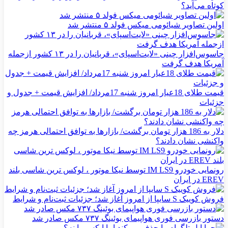
کوتاه می‌آید؟
اولین تصاویر شیائومی میکس فولد ۵ منتشر شد
جاسوس‌افزار چینی «لایت‌اسپای»، قربانیان را در ۱۳ کشور ازجمله
آمریکا هدف گرفت
قیمت طلای 18عیار امروز شنبه 17مرداد/ افزایش قیمت + جدول و
جزئیات
دلار به 186 هزار تومان برگشت/ بازارها به توافق احتمالی هرمز چه
واکنشی نشان دادند؟
رونمایی خودرو IM LS9 توسط نیکا موتور ، لوکس ترین شاسی بلند
EREV در ایران
فروش کوییک S سایپا از امروز آغاز شد؛ جزئیات ثبت‌نام و شرایط
دستور بازرسی فوری هواپیمای بوئینگ ۷۳۷ مکس صادر شد