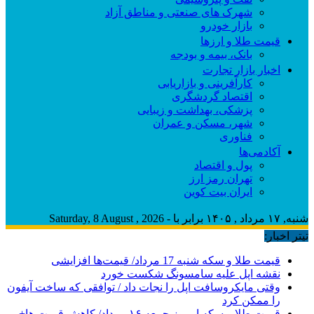
شهرک های صنعتی و مناطق آزاد
بازار خودرو
قیمت طلا و ارزها
بانک، بیمه و بودجه
اخبار بازار تجارت
کارآفرینی و بازاریابی
اقتصاد گردشگری
پزشکی، بهداشت و زیبایی
شهر، مسکن و عمران
فناوری
آکادمی‌ها
پول و اقتصاد
تهران رمز ارز
ایران بیت کوین
شنبه, ۱۷ مرداد , ۱۴۰۵ برابر با - Saturday, 8 August , 2026
تیتر اخبار:
قیمت طلا و سکه شنبه 17 مرداد/ قیمت‌ها افزایشی
نقشه اپل علیه سامسونگ شکست خورد
وقتی مایکروسافت اپل را نجات داد / توافقی که ساخت آیفون
را ممکن کرد
قیمت طلا و سکه امروز جمعه ۱۶ مرداد/ کاهش قیمت ها+