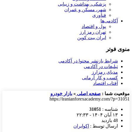
پزشکی، بهداشت و زیبایی
شهر، مسکن و عمران
فناوری
آکادمی‌ها
پول و اقتصاد
تهران رمز ارز
ایران بیت کوین
منوی فوتر
شرایط بازنشر محتوا در آکادمی
تبلیغات در آکادمی
مدیای رمزارز
کسب و کار آرمانی
آفتاب اقتصاد
موقعیت شما :
صفحه اصلی
»
بازار خودرو
https://iranianforexacademy.com/?p=31051
شناسه :
31051
۱۳ آبان ۱۴۰۴ - ۲۲:۳۳
48 بازدید
ارسال توسط :
اکوایران