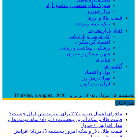
شهرک های صنعتی و مناطق آزاد
بازار خودرو
قیمت طلا و ارزها
بانک، بیمه و بودجه
اخبار بازار تجارت
کارآفرینی و بازاریابی
اقتصاد گردشگری
پزشکی، بهداشت و زیبایی
شهر، مسکن و عمران
فناوری
آکادمی‌ها
پول و اقتصاد
تهران رمز ارز
ایران بیت کوین
پنجشنبه, ۱۵ مرداد , ۱۴۰۵ برابر با - Thursday, 6 August , 2026
تیتر اخبار:
ماجرای اعمال ضریب ۲.۷ برای اینترنت بین‌الملل چیست؟
قیمت طلا و سکه امروز پنجشنبه 15مرداد/ تمام قیمت ها بر
مدار افزایش + جدول
قیمت طلا، دلار و سکه امروز پنجشنبه 15مرداد/ افزایش
قیمت ها + جدول