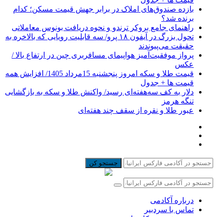
بازده صندوق‌های املاک در برابر جهش قیمت مسکن؛ کدام
برنده شد؟
راهنمای جامع بروکر ترندو و نحوه دریافت بونوس معاملاتی
تحول بزرگ در آیفون ۱۸ پرو/ سه قابلیت رویایی که بالاخره به
حقیقت می‌پیوندند
پرواز موفقیت‌آمیز هواپیمای مسافربری چین در ارتفاع بالا /
عکس
قیمت طلا و سکه امروز پنجشنبه 15مرداد 1405/ افزایش همه
قیمت ها + جدول
دلار به کف سه‌هفته‌ای رسید/ واکنش طلا و سکه به بازگشایی
تنگه هرمز
عبور طلا و نقره از سقف چند هفته‌ای
جستجو کن
درباره آکادمی
تماس با سردبیر