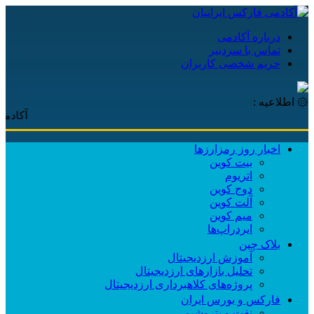
درباره آکادمی
تماس با سردبیر
حریم شخصی کاربران
۞ اطلاعیه :
آکادمی فارکس
اخبار روز رمزارزها
بیت کوین
اتریوم
دوج کوین
آلت کوین
میم کوین‌
ایردراپ‌ها
بلاک چین
آموزش ارزدیجیتال
تحلیل بازارهای ارزدیجیتال
پروژه‌های کلاهبرداری ارزدیجیتال
فارکس و بورس ایران
نفت و پتروشیمی