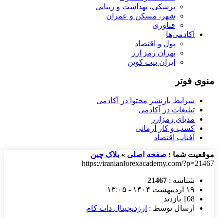
پزشکی، بهداشت و زیبایی
شهر، مسکن و عمران
فناوری
آکادمی‌ها
پول و اقتصاد
تهران رمز ارز
ایران بیت کوین
منوی فوتر
شرایط بازنشر محتوا در آکادمی
تبلیغات در آکادمی
مدیای رمزارز
کسب و کار آرمانی
آفتاب اقتصاد
موقعیت شما :
صفحه اصلی
»
بلاک چین
https://iranianforexacademy.com/?p=21467
شناسه :
21467
۱۹ اردیبهشت ۱۴۰۴ - ۱۳:۰۵
108 بازدید
ارسال توسط :
ارزدیجیتال دات کام