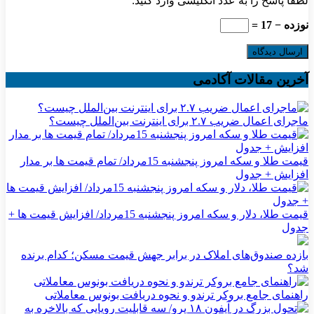
لطفا پاسخ را به عدد انگلیسی وارد کنید:
نوزده − 17 =
آخرین مقالات آکادمی
ماجرای اعمال ضریب ۲.۷ برای اینترنت بین‌الملل چیست؟
قیمت طلا و سکه امروز پنجشنبه 15مرداد/ تمام قیمت ها بر مدار
افزایش + جدول
قیمت طلا، دلار و سکه امروز پنجشنبه 15مرداد/ افزایش قیمت ها +
جدول
بازده صندوق‌های املاک در برابر جهش قیمت مسکن؛ کدام برنده
شد؟
راهنمای جامع بروکر ترندو و نحوه دریافت بونوس معاملاتی