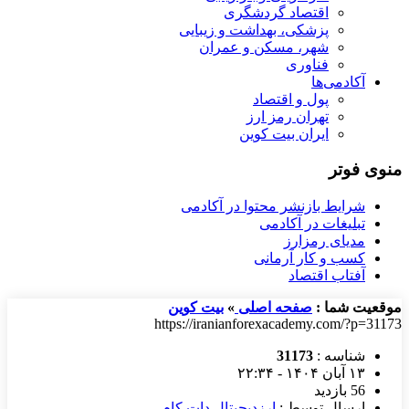
اقتصاد گردشگری
پزشکی، بهداشت و زیبایی
شهر، مسکن و عمران
فناوری
آکادمی‌ها
پول و اقتصاد
تهران رمز ارز
ایران بیت کوین
منوی فوتر
شرایط بازنشر محتوا در آکادمی
تبلیغات در آکادمی
مدیای رمزارز
کسب و کار آرمانی
آفتاب اقتصاد
موقعیت شما :
صفحه اصلی
»
بیت کوین
https://iranianforexacademy.com/?p=31173
شناسه :
31173
۱۳ آبان ۱۴۰۴ - ۲۲:۳۴
56 بازدید
ارسال توسط :
ارزدیجیتال دات کام