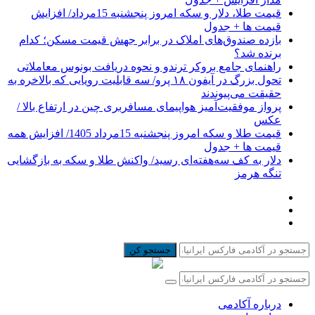
قیمت طلا، دلار و سکه امروز پنجشنبه 15مرداد/ افزایش
قیمت ها + جدول
بازده صندوق‌های املاک در برابر جهش قیمت مسکن؛ کدام
برنده شد؟
راهنمای جامع بروکر ترندو و نحوه دریافت بونوس معاملاتی
تحول بزرگ در آیفون ۱۸ پرو/ سه قابلیت رویایی که بالاخره به
حقیقت می‌پیوندند
پرواز موفقیت‌آمیز هواپیمای مسافربری چین در ارتفاع بالا /
عکس
قیمت طلا و سکه امروز پنجشنبه 15مرداد 1405/ افزایش همه
قیمت ها + جدول
دلار به کف سه‌هفته‌ای رسید/ واکنش طلا و سکه به بازگشایی
تنگه هرمز
جستجو کن
درباره آکادمی