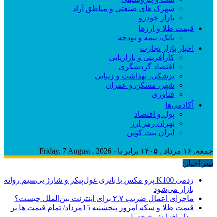
شهرک های صنعتی و مناطق آزاد
بازار خودرو
قیمت طلا و ارزها
بانک، بیمه و بودجه
اخبار بازار تجارت
کارآفرینی و بازاریابی
اقتصاد گردشگری
پزشکی، بهداشت و زیبایی
شهر، مسکن و عمران
فناوری
آکادمی‌ها
پول و اقتصاد
تهران رمز ارز
ایران بیت کوین
جمعه, ۱۶ مرداد , ۱۴۰۵ برابر با - Friday, 7 August , 2026
تیتر اخبار:
ردمی K100 پرو مکس با باتری غول‌پیکر و شارژ بی‌سیم روانه
بازار می‌شود
ماجرای اعمال ضریب ۲.۷ برای اینترنت بین‌الملل چیست؟
قیمت طلا و سکه امروز پنجشنبه 15مرداد/ تمام قیمت ها بر
مدار افزایش + جدول