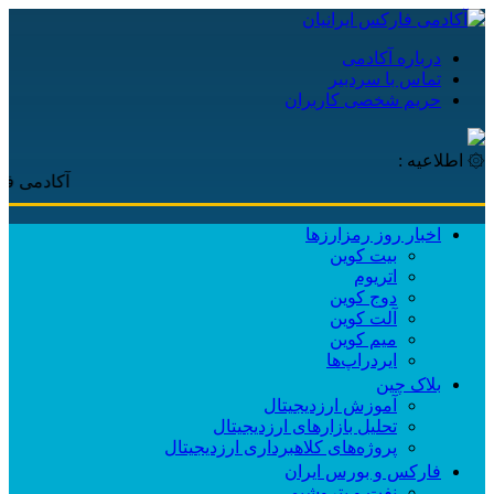
درباره آکادمی
تماس با سردبیر
حریم شخصی کاربران
۞ اطلاعیه :
آکادمی فارکس ایر
اخبار روز رمزارزها
بیت کوین
اتریوم
دوج کوین
آلت کوین
میم کوین‌
ایردراپ‌ها
بلاک چین
آموزش ارزدیجیتال
تحلیل بازارهای ارزدیجیتال
پروژه‌های کلاهبرداری ارزدیجیتال
فارکس و بورس ایران
نفت و پتروشیمی