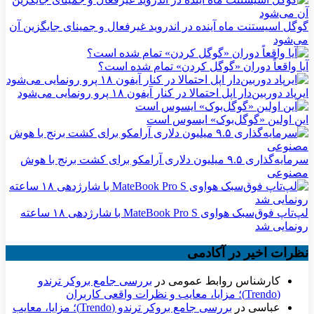
گوگل اسیستنت ماه آینده در اندروید غیرفعال و جمینای جایگزین آن
می‌شود
آیا واقعاً دوران «گوگل کردن» تمام شده است؟
ایرپاد دوربین‌دار اپل احتمالا در کنار آیفون ۱۸ پرو رونمایی می‌شود
این اولین «گوگل‌بوک» ایسوس است
سرمایه‌گذاری ۹.۵ میلیون دلاری آرامکو برای کشت برنج با هوش
مصنوعی
لپ‌تاپ فوق‌سبک هواوی MateBook Pro S با شارژدهی ۱۸ ساعته
رونمایی شد
نظرات اخیر در آکادمی
کارشناس روابط عمومی
در
بررسی جامع بروکر ترندو
(Trendo)؛ مزایا، معایب و نظرات واقعی کاربران
عباسی
در
بررسی جامع بروکر ترندو (Trendo)؛ مزایا، معایب