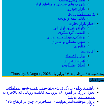
شهرک های صنعتی و مناطق آزاد
بازار خودرو
قیمت طلا و ارزها
بانک، بیمه و بودجه
اخبار بازار تجارت
کارآفرینی و بازاریابی
اقتصاد گردشگری
پزشکی، بهداشت و زیبایی
شهر، مسکن و عمران
فناوری
آکادمی‌ها
پول و اقتصاد
تهران رمز ارز
ایران بیت کوین
پنجشنبه, ۱۵ مرداد , ۱۴۰۵ برابر با - Thursday, 6 August , 2026
تیتر اخبار:
راهنمای جامع بروکر ترندو و نحوه دریافت بونوس معاملاتی
تحول بزرگ در آیفون ۱۸ پرو/ سه قابلیت رویایی که بالاخره به
حقیقت می‌پیوندند
پرواز موفقیت‌آمیز هواپیمای مسافربری چین در ارتفاع بالا /
عکس