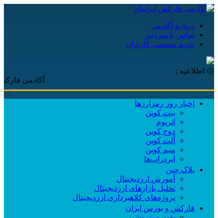
درباره آکادمی
تماس با سردبیر
حریم شخصی کاربران
۞ اطلاعیه :
آکادمی فارکس ایرانیا
اخبار روز رمزارزها
بیت کوین
اتریوم
دوج کوین
آلت کوین
میم کوین‌
ایردراپ‌ها
بلاک چین
آموزش ارزدیجیتال
تحلیل بازارهای ارزدیجیتال
پروژه‌های کلاهبرداری ارزدیجیتال
فارکس و بورس ایران
نفت و پتروشیمی