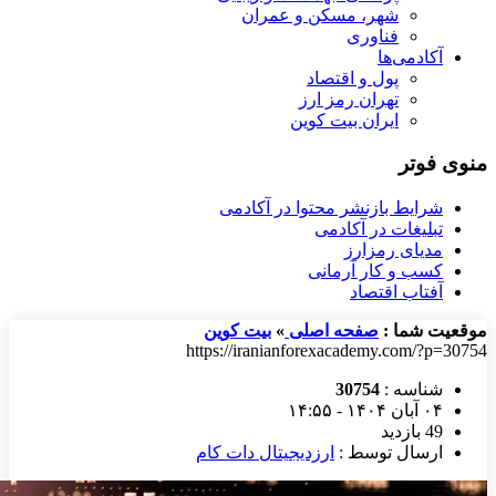
شهر، مسکن و عمران
فناوری
آکادمی‌ها
پول و اقتصاد
تهران رمز ارز
ایران بیت کوین
منوی فوتر
شرایط بازنشر محتوا در آکادمی
تبلیغات در آکادمی
مدیای رمزارز
کسب و کار آرمانی
آفتاب اقتصاد
موقعیت شما :
صفحه اصلی
»
بیت کوین
https://iranianforexacademy.com/?p=30754
شناسه :
30754
۰۴ آبان ۱۴۰۴ - ۱۴:۵۵
49 بازدید
ارسال توسط :
ارزدیجیتال دات کام