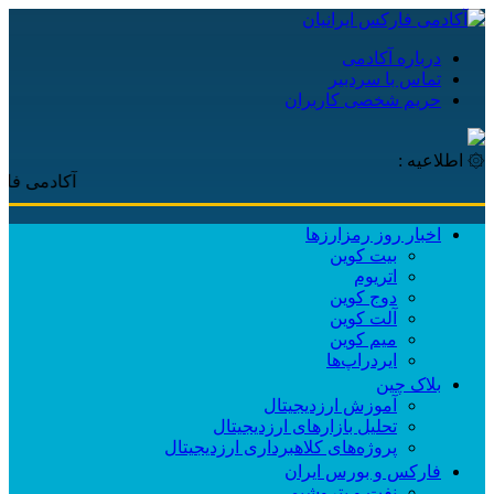
درباره آکادمی
تماس با سردبیر
حریم شخصی کاربران
۞ اطلاعیه :
آکادمی فارکس ایرا
اخبار روز رمزارزها
بیت کوین
اتریوم
دوج کوین
آلت کوین
میم کوین‌
ایردراپ‌ها
بلاک چین
آموزش ارزدیجیتال
تحلیل بازارهای ارزدیجیتال
پروژه‌های کلاهبرداری ارزدیجیتال
فارکس و بورس ایران
نفت و پتروشیمی