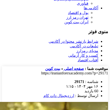
فناوری
آکادمی‌ها
پول و اقتصاد
تهران رمز ارز
ایران بیت کوین
منوی فوتر
شرایط بازنشر محتوا در آکادمی
تبلیغات در آکادمی
مدیای رمزارز
کسب و کار آرمانی
آفتاب اقتصاد
موقعیت شما :
صفحه اصلی
»
بیت کوین
https://iranianforexacademy.com/?p=29171
شناسه :
29171
۱۶ مهر ۱۴۰۴ - ۱:۱۵
60 بازدید
ارسال توسط :
ارزدیجیتال دات کام