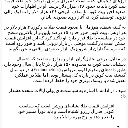
ارزهای دیجیتال، گفته است که برای برابری با رشد اخیر طلا، قیمت
بیت‌ کوین باید به حدود ۱۴۸ هزار دلار برسد. او در اظهارات خود
صعود اخیر بیت‌ کوین تا سقف تاریخی ۱۲۶ هزار دلار را تنها یک رالی
نزولی توصیف کرد، نه آغاز روند صعودی پایدار.
به گفته شیف، هم‌زمان با صعود قیمت طلا به رکورد ۴ هزار دلار در
هر اونس، بیت‌ کوین هنوز حدود ۱۵ درصد پایین‌تر از بالاترین سطح
خود در مقایسه با طلا قرار دارد. او تأکید کرد که این افزایش قیمت
ممکن است بازگشت موقتی در بازار نزولی باشد و هنوز زود است
که سرمایه‌گذاران از شروع یک بازار صعودی واقعی سخن بگویند.
در مقابل، برخی تحلیل‌گران بازار رمزارز معتقدند که احتمال
دستیابی بیت‌ کوین به محدوده ۱۵۰ هزار دلار تا پایان سال وجود دارد.
طبق داده‌های پلتفرم اکونومتریکس (Ecoinometrics)، در دو سال
گذشته بیت‌ کوین در بازده کل پیشتاز بوده، اما طلا در عملکرد
تعدیل‌شده با ریسک برتری خود را حفظ کرده است.
شیف در ادامه با اشاره به سیاست‌های پولی ایالات متحده هشدار
داد:
افزایش قیمت طلا نشانه‌ای روشن است که سیاست
کنونی فدرال رزرو اشتباه است و باید فوراً مسیر خود
را تغییر دهد و نرخ بهره را بالا ببرد.