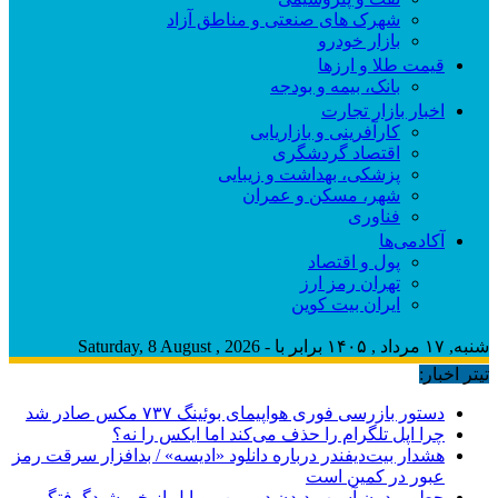
شهرک های صنعتی و مناطق آزاد
بازار خودرو
قیمت طلا و ارزها
بانک، بیمه و بودجه
اخبار بازار تجارت
کارآفرینی و بازاریابی
اقتصاد گردشگری
پزشکی، بهداشت و زیبایی
شهر، مسکن و عمران
فناوری
آکادمی‌ها
پول و اقتصاد
تهران رمز ارز
ایران بیت کوین
شنبه, ۱۷ مرداد , ۱۴۰۵ برابر با - Saturday, 8 August , 2026
تیتر اخبار:
دستور بازرسی فوری هواپیمای بوئینگ ۷۳۷ مکس صادر شد
چرا اپل تلگرام را حذف می‌کند اما ایکس را نه؟
هشدار بیت‌دیفندر درباره دانلود «ادیسه» / بدافزار سرقت رمز
عبور در کمین است
چطور بدون آسیب دیدن دوربین موبایل از خورشیدگرفتگی