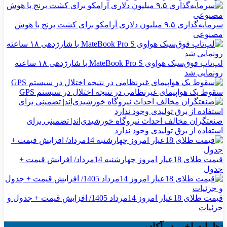
سرمایه‌گذاری ۹.۵ میلیون دلاری آرامکو برای کشت برنج با هوش
مصنوعی
لپ‌تاپ فوق‌سبک هواوی MateBook Pro S با شارژدهی ۱۸ ساعته
رونمایی شد
سقوط یک هواپیمای غیرنظامی در نتیجه اختلال در سیستم‌ GPS
صنعتگران مخالف احداث نیروگاه خورشیدی‌اند| تضمینی برای
استفاده از برق تولیدی وجود ندارد
قیمت طلای 18عیار امروز چهارشنبه 14مرداد/ افزایش قیمت +
جدول
قیمت طلای 18عیار امروز 14مرداد 1405/ افزایش قیمت + جدول و
جزئیات
نظرات اخیر در آکادمی