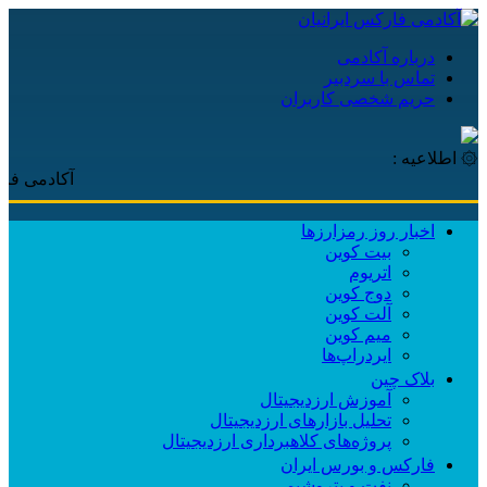
درباره آکادمی
تماس با سردبیر
حریم شخصی کاربران
۞ اطلاعیه :
آکادمی فارکس ایرا
اخبار روز رمزارزها
بیت کوین
اتریوم
دوج کوین
آلت کوین
میم کوین‌
ایردراپ‌ها
بلاک چین
آموزش ارزدیجیتال
تحلیل بازارهای ارزدیجیتال
پروژه‌های کلاهبرداری ارزدیجیتال
فارکس و بورس ایران
نفت و پتروشیمی