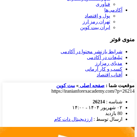
فناوری
آکادمی‌ها
پول و اقتصاد
تهران رمز ارز
ایران بیت کوین
منوی فوتر
شرایط بازنشر محتوا در آکادمی
تبلیغات در آکادمی
مدیای رمزارز
کسب و کار آرمانی
آفتاب اقتصاد
موقعیت شما :
صفحه اصلی
»
بیت کوین
https://iranianforexacademy.com/?p=26214
شناسه :
26214
۰۲ شهریور ۱۴۰۴ - ۱۴:۰۰
80 بازدید
ارسال توسط :
ارزدیجیتال دات کام