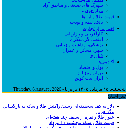
شهرک های صنعتی و مناطق آزاد
بازار خودرو
قیمت طلا و ارزها
بانک، بیمه و بودجه
اخبار بازار تجارت
کارآفرینی و بازاریابی
اقتصاد گردشگری
پزشکی، بهداشت و زیبایی
شهر، مسکن و عمران
فناوری
آکادمی‌ها
پول و اقتصاد
تهران رمز ارز
ایران بیت کوین
پنجشنبه, ۱۵ مرداد , ۱۴۰۵ برابر با - Thursday, 6 August , 2026
تیتر اخبار:
دلار به کف سه‌هفته‌ای رسید/ واکنش طلا و سکه به بازگشایی
تنگه هرمز
عبور طلا و نقره از سقف چند هفته‌ای
قیمت طلا و سکه پنجشنبه 15 مرداد
غول‌های ۱ ترابایتی بازار/ معرفی گوشی‌هایی با بالاترین