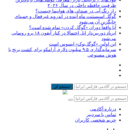
ظرفیت حافظه داخلی در سال ۲۰۲۶
راز رنگ آبی در صندلی های هواپیما چیست؟
گوگل اسیستنت ماه آینده در اندروید غیرفعال و جمینای
جایگزین آن می‌شود
آیا واقعاً دوران «گوگل کردن» تمام شده است؟
ایرپاد دوربین‌دار اپل احتمالا در کنار آیفون ۱۸ پرو رونمایی
می‌شود
این اولین «گوگل‌بوک» ایسوس است
سرمایه‌گذاری ۹.۵ میلیون دلاری آرامکو برای کشت برنج با
هوش مصنوعی
جستجو کن
درباره آکادمی
تماس با سردبیر
حریم شخصی کاربران