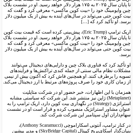
تا پایان سال ۲۰۲۵ به ۱۷۵ هزار دلار خواهد رسید. او در نشست بلاک‌
چین وایومینگ خود را «بیت‌ کوین ماکسی» معرفی کرد و گفت که
بیت کوین حتی می‌تواند در سال‌های آینده به بیش از یک میلیون دلار
برسد. او تأکید کرد که […]
اریک ترامپ (Eric Trump)، پیش‌بینی کرده است که قیمت بیت‌ کوین
تا پایان سال ۲۰۲۵ به ۱۷۵ هزار دلار خواهد رسید. او در نشست بلاک‌
چین وایومینگ خود را «بیت‌ کوین ماکسی» معرفی کرد و گفت که
بیت کوین حتی می‌تواند در سال‌های آینده به بیش از یک میلیون دلار
برسد.
او تأکید کرد که فناوری بلاک‌ چین و دارایی‌های دیجیتال می‌توانند
مشکلات نظام مالی سنتی از جمله کندی تراکنش‌ها و فرآیندهای
تسویه را برطرف کنند. او همچنین فاش کرد که اکنون بیش از نیمی
از زمان کاری خود را صرف پروژه‌های مرتبط با ارز دیجیتال می‌کند.
همزمان با این اظهارات، خبر حضور او در شرکت متاپلنِت
(Metaplanet) ژاپن نیز منتشر شد. این شرکت که سیاستی مشابه
استراتژی (Strategy) در نگهداری بیت‌ کوین دارد، اریک ترامپ را به
عنوان مشاور استراتژیک منصوب کرده و قرار است او در نشست
سهام‌داران اول سپتامبر این شرکت شرکت کند.
در کنار ترامپ، آنتونی اسکاراموچی (Anthony Scaramucci)،
بنیان‌گذار اسکای‌بریج کپیتال (SkyBridge Capital) و مدیر پیشین