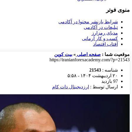
منوی فوتر
شرایط بازنشر محتوا در آکادمی
تبلیغات در آکادمی
مدیای رمزارز
کسب و کار آرمانی
آفتاب اقتصاد
موقعیت شما :
صفحه اصلی
»
بیت کوین
https://iranianforexacademy.com/?p=21543
شناسه :
21543
۲۰ اردیبهشت ۱۴۰۴ - ۵:۵۸
97 بازدید
ارسال توسط :
ارزدیجیتال دات کام