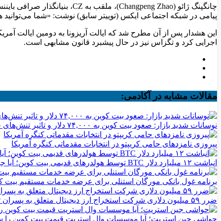
پیامی در شبکه اجتماعی ایکس (توییتر سابق) نوشت: «شما می‌توانید همز
این هشدار پس از آن مطرح شد که ایالت آریزونا به دومین ایالت آمریکا
اجرایی کرد و تگزاس نیز در حال پیشبرد قانون مشابهی است.
مقالات مشابه در آکادمی:
نوسانات شدید بازار: صعود بیت کوین به ۷۴,۰۰۰ دلار و تاثیر تنش‌های خاورمیانه
پیروزی نامزدهای حامی کریپتو در انتخابات مقدماتی کنگره آمریکا
انباشت ۱۲ میلیارد دلار BTC توسط هولدرهای قدیمی بیت کوین؛ آیا جهش قیمت بیت کوین نزدیک است؟
برنامه غول بانکی مورگان استنلی برای عرضه خدمات مستقیم بیت ک
ضرر ۵۹ میلیون دلاری شرکت استخراج ارز دیجیتال متعلق به پسران ترامپ
حواشی جین استریت؛ آیا موسسات وال استریت قیمت بیت کوین را س