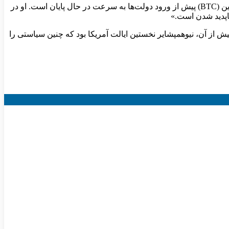
چانگپنگ ژائو (Changpeng Zhao)، ملقب به CZ، بنیانگذار صرافی بایننس (Binance)، هشدار داده که فرصت سرمایه‌گذاران برای خرید بیت کوین (BTC) پیش از ورود دولت‌ها به سرعت در حال پایان است. او در
ناپدید شدن است.»
یش از آن، نیوهمپشایر نخستین ایالت آمریکا بود که چنین سیاستی را