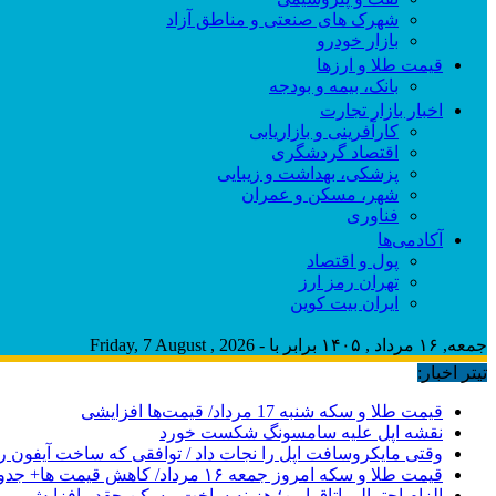
شهرک های صنعتی و مناطق آزاد
بازار خودرو
قیمت طلا و ارزها
بانک، بیمه و بودجه
اخبار بازار تجارت
کارآفرینی و بازاریابی
اقتصاد گردشگری
پزشکی، بهداشت و زیبایی
شهر، مسکن و عمران
فناوری
آکادمی‌ها
پول و اقتصاد
تهران رمز ارز
ایران بیت کوین
جمعه, ۱۶ مرداد , ۱۴۰۵ برابر با - Friday, 7 August , 2026
تیتر اخبار:
قیمت طلا و سکه شنبه 17 مرداد/ قیمت‌ها افزایشی
نقشه اپل علیه سامسونگ شکست خورد
وقتی مایکروسافت اپل را نجات داد / توافقی که ساخت آیفون ر
قیمت طلا و سکه امروز جمعه ۱۶ مرداد/ کاهش قیمت ها+ جدول و جزییات
الزام احتمالی اتاق امن؛ هزینه ساخت مسکن چقدر افزایش می‌ی