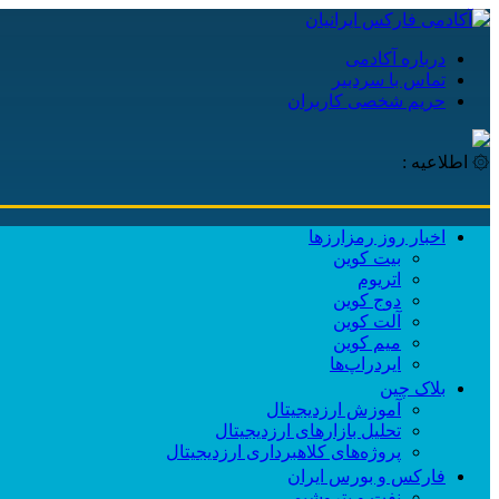
درباره آکادمی
تماس با سردبیر
حریم شخصی کاربران
۞ اطلاعیه :
اخبار روز رمزارزها
بیت کوین
اتریوم
دوج کوین
آلت کوین
میم کوین‌
ایردراپ‌ها
بلاک چین
آموزش ارزدیجیتال
تحلیل بازارهای ارزدیجیتال
پروژه‌های کلاهبرداری ارزدیجیتال
فارکس و بورس ایران
نفت و پتروشیمی