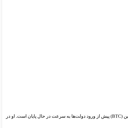
چانگپنگ ژائو (Changpeng Zhao)، ملقب به CZ، بنیانگذار صرافی بایننس (Binance)، هشدار داده که فرصت سرمایه‌گذاران برای خرید بیت کوین (BTC) پیش از ورود دولت‌ها به سرعت در حال پایان است. او در