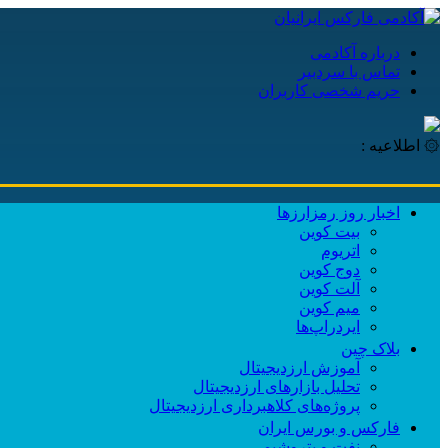
درباره آکادمی
تماس با سردبیر
حریم شخصی کاربران
۞ اطلاعیه :
اخبار روز رمزارزها
بیت کوین
اتریوم
دوج کوین
آلت کوین
میم کوین‌
ایردراپ‌ها
بلاک چین
آموزش ارزدیجیتال
تحلیل بازارهای ارزدیجیتال
پروژه‌های کلاهبرداری ارزدیجیتال
فارکس و بورس ایران
نفت و پتروشیمی