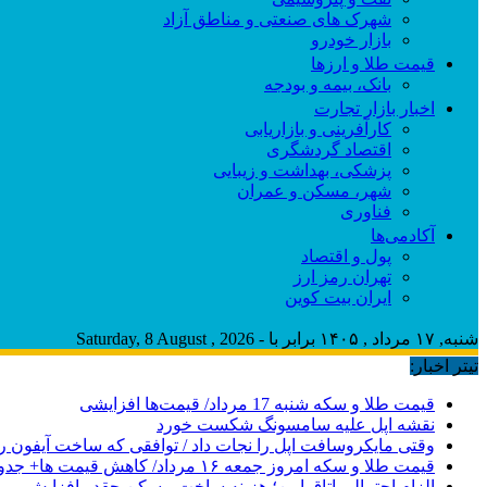
شهرک های صنعتی و مناطق آزاد
بازار خودرو
قیمت طلا و ارزها
بانک، بیمه و بودجه
اخبار بازار تجارت
کارآفرینی و بازاریابی
اقتصاد گردشگری
پزشکی، بهداشت و زیبایی
شهر، مسکن و عمران
فناوری
آکادمی‌ها
پول و اقتصاد
تهران رمز ارز
ایران بیت کوین
شنبه, ۱۷ مرداد , ۱۴۰۵ برابر با - Saturday, 8 August , 2026
تیتر اخبار:
قیمت طلا و سکه شنبه 17 مرداد/ قیمت‌ها افزایشی
نقشه اپل علیه سامسونگ شکست خورد
وقتی مایکروسافت اپل را نجات داد / توافقی که ساخت آیفون ر
قیمت طلا و سکه امروز جمعه ۱۶ مرداد/ کاهش قیمت ها+ جدول و جزییات
الزام احتمالی اتاق امن؛ هزینه ساخت مسکن چقدر افزایش می‌ی