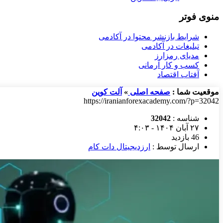
منوی فوتر
شرایط بازنشر محتوا در آکادمی
تبلیغات در آکادمی
مدیای رمزارز
کسب و کار آرمانی
آفتاب اقتصاد
موقعیت شما :
صفحه اصلی
»
آلت کوین
https://iranianforexacademy.com/?p=32042
شناسه :
32042
۲۷ آبان ۱۴۰۴ - ۴:۰۳
46 بازدید
ارسال توسط :
ارزدیجیتال دات کام