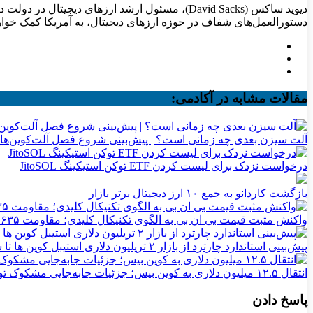
دستورالعمل‌های شفاف در حوزه ارزهای دیجیتال، به آمریکا کمک خواهد کر
مقالات مشابه در آکادمی:
آلت سیزن بعدی چه زمانی است؟ | پیش‌بینی شروع فصل آلت‌کوین‌ها
درخواست نزدک برای لیست کردن ETF توکن استیکینگ JitoSOL
بازگشت کاردانو به جمع ۱۰ ارز دیجیتال برتر بازار
واکنش مثبت قیمت بی ان بی به الگوی تکنیکال کلیدی؛ مقاومت ۶۳۵ دلاری در کانون توجه
پیش‌بینی استاندارد چارترد از بازار ۲ تریلیون دلاری استیبل کوین‌ ها تا سال ۲۰۲۸
انتقال ۱۲.۵ میلیون دلاری به کوین بیس؛ جزئیات جابه‌جایی مشکوک توکن WLFI
پاسخ دادن