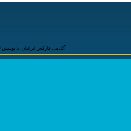
آکادمی فارکس ایرانیان، با پوشش لحظه‌ای و 