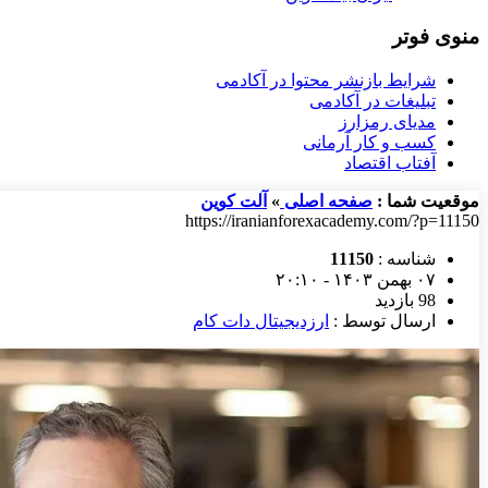
منوی فوتر
شرایط بازنشر محتوا در آکادمی
تبلیغات در آکادمی
مدیای رمزارز
کسب و کار آرمانی
آفتاب اقتصاد
موقعیت شما :
صفحه اصلی
»
آلت کوین
https://iranianforexacademy.com/?p=11150
شناسه :
11150
۰۷ بهمن ۱۴۰۳ - ۲۰:۱۰
98 بازدید
ارسال توسط :
ارزدیجیتال دات کام