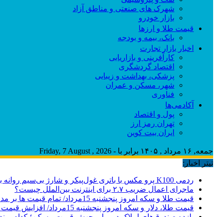
شهرک های صنعتی و مناطق آزاد
بازار خودرو
قیمت طلا و ارزها
بانک، بیمه و بودجه
اخبار بازار تجارت
کارآفرینی و بازاریابی
اقتصاد گردشگری
پزشکی، بهداشت و زیبایی
شهر، مسکن و عمران
فناوری
آکادمی‌ها
پول و اقتصاد
تهران رمز ارز
ایران بیت کوین
جمعه, ۱۶ مرداد , ۱۴۰۵ برابر با - Friday, 7 August , 2026
تیتر اخبار:
ردمی K100 پرو مکس با باتری غول‌پیکر و شارژ بی‌سیم روانه بازار می‌شود
ماجرای اعمال ضریب ۲.۷ برای اینترنت بین‌الملل چیست؟
قیمت طلا و سکه امروز پنجشنبه 15مرداد/ تمام قیمت ها بر مدار افزایش + جدول
قیمت طلا، دلار و سکه امروز پنجشنبه 15مرداد/ افزایش قیمت ها + جدول
بازده صندوق‌های املاک در برابر جهش قیمت مسکن؛ کدام برند