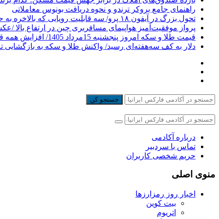
راهنمای جامع بروکر ترندو و نحوه دریافت بونوس معاملاتی
تحول بزرگ در آیفون ۱۸ پرو/ سه قابلیت رویایی که بالاخره به حقیقت می‌پیوندند
پرواز موفقیت‌آمیز هواپیمای مسافربری چین در ارتفاع بالا /ع
قیمت طلا و سکه امروز پنجشنبه 15مرداد 1405/ افزایش همه قیمت ها + جدول
دلار به کف سه‌هفته‌ای رسید/ واکنش طلا و سکه به بازگشایی ت
جستجو کن
درباره آکادمی
تماس با سردبیر
حریم شخصی کاربران
منوی اصلی
اخبار روز رمزارزها
بیت کوین
اتریوم