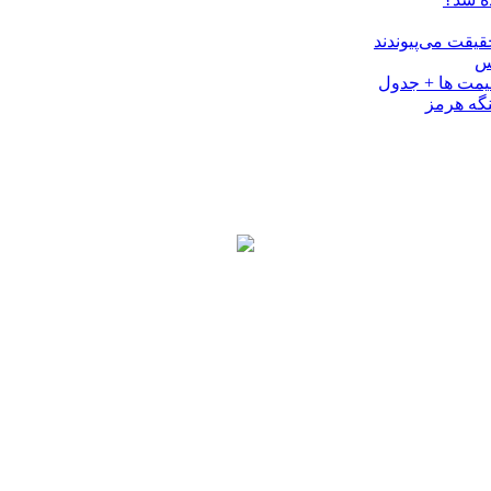
کس
نگه هرمز