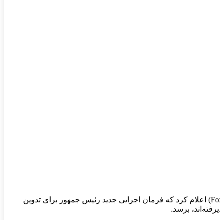
دیوید ساکس (David Sacks)، مسئول ارشد ارزهای دیجیتال در دولت دونالد ترامپ (Donald Trump)، در مصاحبه با فاکس بیزینس (Fox Business) اعلام کرد که فرمان اجرایی جدید رئیس جمهور برای تدوین
فته‌اند، برسد.