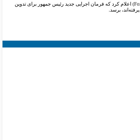
دیوید ساکس (David Sacks)، مسئول ارشد ارزهای دیجیتال در دولت دونالد ترامپ (Donald Trump)، در مصاحبه با فاکس بیزینس (Fox Business) اعلام کرد که فرمان اجرایی جدید رئیس جمهور برای تدوین
فته‌اند، برسد.