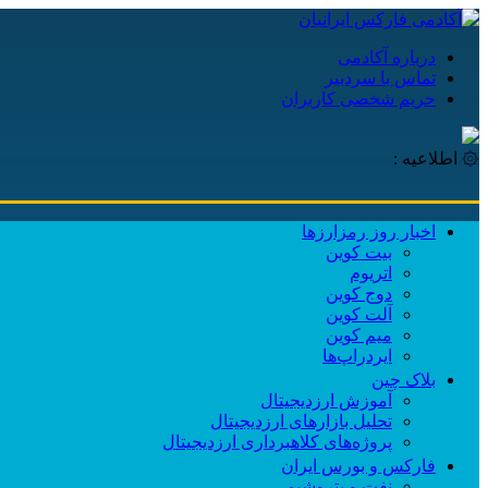
درباره آکادمی
تماس با سردبیر
حریم شخصی کاربران
۞ اطلاعیه :
اخبار روز رمزارزها
بیت کوین
اتریوم
دوج کوین
آلت کوین
میم کوین‌
ایردراپ‌ها
بلاک چین
آموزش ارزدیجیتال
تحلیل بازارهای ارزدیجیتال
پروژه‌های کلاهبرداری ارزدیجیتال
فارکس و بورس ایران
نفت و پتروشیمی