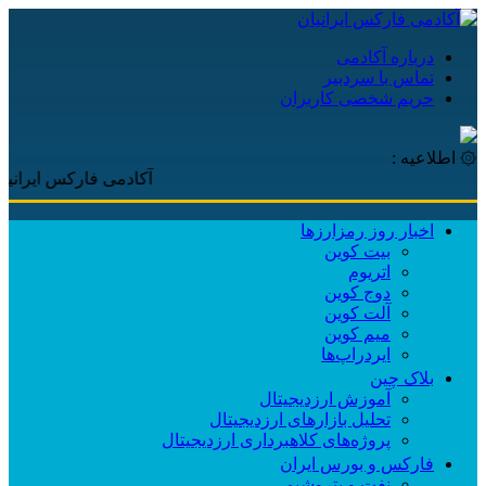
درباره آکادمی
تماس با سردبیر
حریم شخصی کاربران
۞ اطلاعیه :
آکادمی فارکس ایرانیان، با پو
اخبار روز رمزارزها
بیت کوین
اتریوم
دوج کوین
آلت کوین
میم کوین‌
ایردراپ‌ها
بلاک چین
آموزش ارزدیجیتال
تحلیل بازارهای ارزدیجیتال
پروژه‌های کلاهبرداری ارزدیجیتال
فارکس و بورس ایران
نفت و پتروشیمی