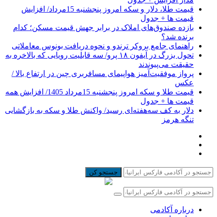
قیمت طلا، دلار و سکه امروز پنجشنبه 15مرداد/ افزایش
قیمت ها + جدول
بازده صندوق‌های املاک در برابر جهش قیمت مسکن؛ کدام
برنده شد؟
راهنمای جامع بروکر ترندو و نحوه دریافت بونوس معاملاتی
تحول بزرگ در آیفون ۱۸ پرو/ سه قابلیت رویایی که بالاخره به
حقیقت می‌پیوندند
پرواز موفقیت‌آمیز هواپیمای مسافربری چین در ارتفاع بالا /
عکس
قیمت طلا و سکه امروز پنجشنبه 15مرداد 1405/ افزایش همه
قیمت ها + جدول
دلار به کف سه‌هفته‌ای رسید/ واکنش طلا و سکه به بازگشایی
تنگه هرمز
جستجو کن
درباره آکادمی