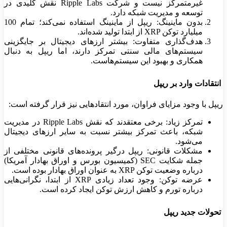
غیرمتمرکز نیست و شرکت
Ripple Labs
نقش کلیدی در
توسعه و مدیریت شبکه دارد
.
بدون ماینینگ
:
ریپل از ماینینگ استفاده نمی‌کند؛ تمام 100
میلیارد توکن
XRP
از ابتدا تولید شده‌اند
.
هدف‌گذاری متفاوت
:
بیشتر ارزهای دیجیتال بر جایگزینی
سیستم‌های مالی سنتی تمرکز دارند، اما ریپل به دنبال
همکاری و بهبود این سیستم‌هاست
.
انتقادات وارد بر ریپل
ریپل با وجود مزایای فراوان، مورد انتقادهایی نیز قرار گرفته است
:
تمرکز زیاد
:
برخی معتقدند که نقش
Ripple Labs
در مدیریت
شبکه، باعث تمرکز بیشتر نسبت به سایر ارزهای دیجیتال
می‌شود
.
مشکلات قانونی
:
ریپل درگیر پرونده‌های قانونی مختلفی از
جمله شکایت
SEC
(کمیسیون بورس و اوراق بهادار آمریکا)
درباره وضعیت توکن
XRP
به عنوان اوراق بهادار بوده است
.
عرضه توکن
:
وجود تعداد زیادی
XRP
از ابتدا، نگرانی‌هایی
درباره تورم و کاهش ارزش توکن ایجاد کرده است
.
تحولات جدید ریپل