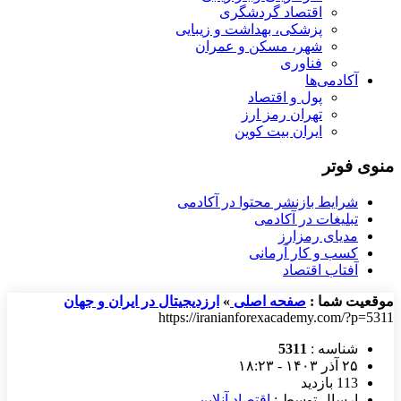
اقتصاد گردشگری
پزشکی، بهداشت و زیبایی
شهر، مسکن و عمران
فناوری
آکادمی‌ها
پول و اقتصاد
تهران رمز ارز
ایران بیت کوین
منوی فوتر
شرایط بازنشر محتوا در آکادمی
تبلیغات در آکادمی
مدیای رمزارز
کسب و کار آرمانی
آفتاب اقتصاد
موقعیت شما :
صفحه اصلی
»
ارزدیجیتال در ایران و جهان
https://iranianforexacademy.com/?p=5311
شناسه :
5311
۲۵ آذر ۱۴۰۳ - ۱۸:۲۳
113 بازدید
ارسال توسط :
اقتصاد آنلاین