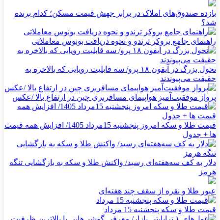
بازده صندوق‌های املاک در برابر جهش قیمت مسکن؛ کدام برنده
شد؟
راهنمای جامع بروکر ترندو و نحوه دریافت بونوس معاملاتی
تحول بزرگ در آیفون ۱۸ پرو/ سه قابلیت رویایی که بالاخره به
حقیقت می‌پیوندند
پرواز موفقیت‌آمیز هواپیمای مسافربری چین در ارتفاع بالا /عکس
قیمت طلا و سکه امروز پنجشنبه 15مرداد 1405/ افزایش همه قیمت
ها + جدول
دلار به کف سه‌هفته‌ای رسید/ واکنش طلا و سکه به بازگشایی تنگه
هرمز
عبور طلا و نقره از سقف چند هفته‌ای
قیمت طلا و سکه پنجشنبه 15 مرداد