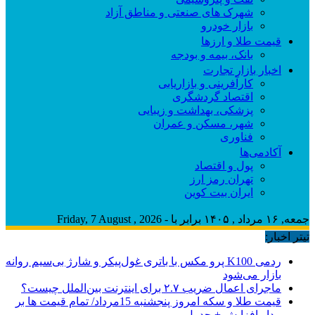
شهرک های صنعتی و مناطق آزاد
بازار خودرو
قیمت طلا و ارزها
بانک، بیمه و بودجه
اخبار بازار تجارت
کارآفرینی و بازاریابی
اقتصاد گردشگری
پزشکی، بهداشت و زیبایی
شهر، مسکن و عمران
فناوری
آکادمی‌ها
پول و اقتصاد
تهران رمز ارز
ایران بیت کوین
جمعه, ۱۶ مرداد , ۱۴۰۵ برابر با - Friday, 7 August , 2026
تیتر اخبار:
ردمی K100 پرو مکس با باتری غول‌پیکر و شارژ بی‌سیم روانه
بازار می‌شود
ماجرای اعمال ضریب ۲.۷ برای اینترنت بین‌الملل چیست؟
قیمت طلا و سکه امروز پنجشنبه 15مرداد/ تمام قیمت ها بر
مدار افزایش + جدول