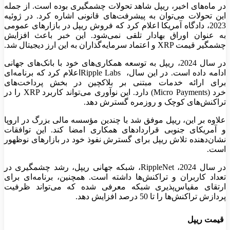
در ماه‌های اخیر، ریپل شاهد تحولات چشمگیری بوده است. از جمله
این تحولات می‌توان به پیشرفت‌های قانونی اشاره کرد. در ژوئیه
2023، دادگاه آمریکا اعلام کرد که
فروش
ریپل
در بازارهای عمومی
به عنوان اوراق بهادار تلقی نمی‌شود. این خبر باعث افزایش
چشمگیر قیمت
XRP
و اعتماد سرمایه‌گذاران به این ارز دیجیتال شد
.
در سال 2024، ریپل به توسعه همکاری‌های خود با بانک‌های جهانی
ادامه داده است. در این سال،
Ripple Labs
اعلام کرد که برنامه‌ای
برای ارائه خدمات مبتنی بر بلاکچین در بخش پرداخت‌های
خرد
(Micro Payments)
دارد. این نوآوری می‌تواند کاربرد
XRP
را در
تراکنش‌های کوچک و روزمره گسترش دهد
.
علاوه بر این، ریپل موفق شد با چندین مؤسسه مالی بزرگ در اروپا
و آمریکای جنوبی قراردادهای همکاری امضا کند. این توافقات
نشان‌دهنده تلاش ریپل برای گسترش نفوذ خود در بازارهای نوظهور
است
.
در سال 2024،
RippleNet
، شبکه جهانی ریپل، رشد چشمگیری در
تعداد کاربران و تراکنش‌ها داشته است. همچنین، برنامه‌ای برای
ارتقای مقیاس‌پذیری شبکه معرفی شده که می‌تواند ظرفیت
پردازش تراکنش‌ها را تا 50 درصد افزایش دهد
.
قیمت ریپل