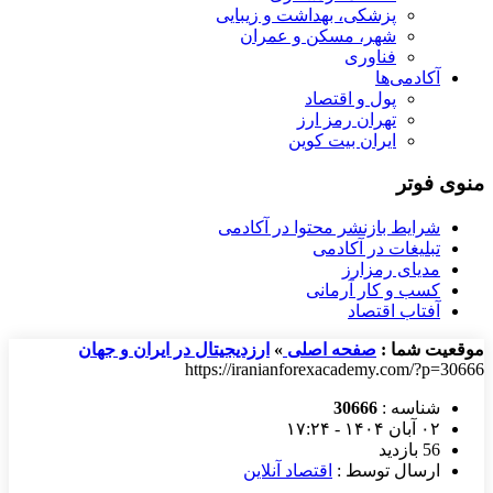
پزشکی، بهداشت و زیبایی
شهر، مسکن و عمران
فناوری
آکادمی‌ها
پول و اقتصاد
تهران رمز ارز
ایران بیت کوین
منوی فوتر
شرایط بازنشر محتوا در آکادمی
تبلیغات در آکادمی
مدیای رمزارز
کسب و کار آرمانی
آفتاب اقتصاد
موقعیت شما :
صفحه اصلی
»
ارزدیجیتال در ایران و جهان
https://iranianforexacademy.com/?p=30666
شناسه :
30666
۰۲ آبان ۱۴۰۴ - ۱۷:۲۴
56 بازدید
ارسال توسط :
اقتصاد آنلاین