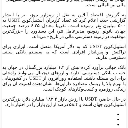
مالی بین‌المللی است.
به گزارش اقتصاد آنلاین به نقل از رمزارز نیوز، تتر با انتشار
گزارشی جدید اعلام کرد که تعداد کاربران استیبل‌کوین USDT به
۵۰۰ میلیون نفر رسیده است، تقریباً معادل ۶.۲۵ درصد جمعیت
جهان. پائولو آردوینو، مدیرعامل تتر، این دستاورد را «بزرگ‌ترین
موفقیت در زمینه دسترسی مالی در تاریخ» می‌داند.
استیبل‌کوین USDT که به دلار آمریکا متصل است، ابزاری برای
تراکنش و پس‌انداز افرادی است که به سیستم بانکی سنتی
دسترسی ندارند.
بانک جهانی برآورد کرده بیش از ۱.۴ میلیارد بزرگسال در جهان به
حساب بانکی دسترسی ندارند و ارز‌های دیجیتال می‌توانند راه‌حلی
برای این مسئله باشند. استفاده روزافزون از USDT در کشور‌هایی
با تورم بالا یا ریسک مصادره دارایی‌ها، نشان‌دهنده اهمیت آن برای
زندگی روزمره و کسب‌وکار‌های کوچک است.
در حال حاضر، USDT با ارزش بازار ۱۸۲.۴ میلیارد دلار، بزرگ‌ترین
استیبل‌کوین جهان است و ۵۸.۴ درصد از این بازار را در اختیار دارد.