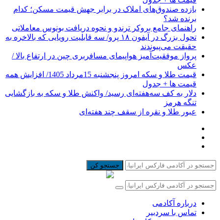
بازده صندوق‌های املاک در برابر جهش قیمت مسکن؛ کدام
برنده شد؟
راهنمای جامع بروکر ترندو و نحوه دریافت بونوس معاملاتی
تحول بزرگ در آیفون ۱۸ پرو/ سه قابلیت رویایی که بالاخره به
حقیقت می‌پیوندند
پرواز موفقیت‌آمیز هواپیمای مسافربری چین در ارتفاع بالا /
عکس
قیمت طلا و سکه امروز پنجشنبه 15مرداد 1405/ افزایش همه
قیمت ها + جدول
دلار به کف سه‌هفته‌ای رسید/ واکنش طلا و سکه به بازگشایی
تنگه هرمز
عبور طلا و نقره از سقف چند هفته‌ای
جستجو کن
درباره آکادمی
تماس با سردبیر