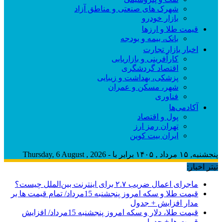
شهرک های صنعتی و مناطق آزاد
بازار خودرو
قیمت طلا و ارزها
بانک، بیمه و بودجه
اخبار بازار تجارت
کارآفرینی و بازاریابی
اقتصاد گردشگری
پزشکی، بهداشت و زیبایی
شهر، مسکن و عمران
فناوری
آکادمی‌ها
پول و اقتصاد
تهران رمز ارز
ایران بیت کوین
پنجشنبه, ۱۵ مرداد , ۱۴۰۵ برابر با - Thursday, 6 August , 2026
تیتر اخبار:
ماجرای اعمال ضریب ۲.۷ برای اینترنت بین‌الملل چیست؟
قیمت طلا و سکه امروز پنجشنبه 15مرداد/ تمام قیمت ها بر
مدار افزایش + جدول
قیمت طلا، دلار و سکه امروز پنجشنبه 15مرداد/ افزایش
قیمت ها + جدول