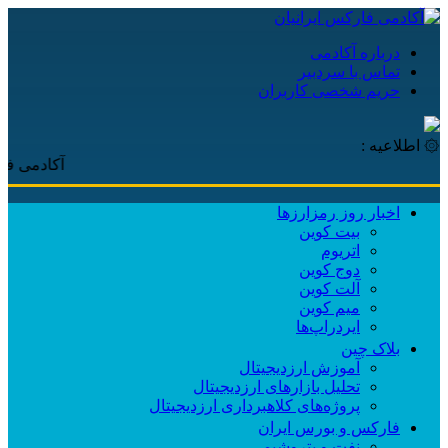
درباره آکادمی
تماس با سردبیر
حریم شخصی کاربران
۞ اطلاعیه :
آکادمی فارکس ایرا
اخبار روز رمزارزها
بیت کوین
اتریوم
دوج کوین
آلت کوین
میم کوین‌
ایردراپ‌ها
بلاک چین
آموزش ارزدیجیتال
تحلیل بازارهای ارزدیجیتال
پروژه‌های کلاهبرداری ارزدیجیتال
فارکس و بورس ایران
نفت و پتروشیمی