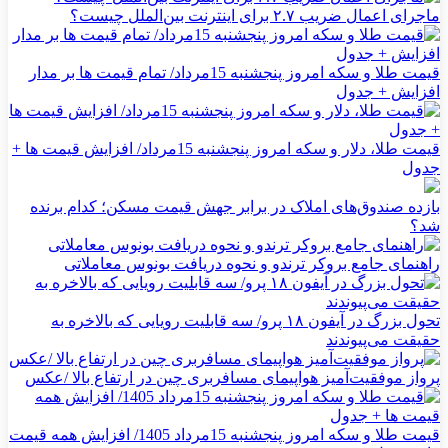
ماجرای اعمال ضریب ۲.۷ برای اینترنت بین‌الملل چیست؟
قیمت طلا و سکه امروز پنجشنبه 15مرداد/ تمام قیمت ها بر مدار
افزایش + جدول
قیمت طلا، دلار و سکه امروز پنجشنبه 15مرداد/ افزایش قیمت ها +
جدول
بازده صندوق‌های املاک در برابر جهش قیمت مسکن؛ کدام برنده
شد؟
راهنمای جامع بروکر ترندو و نحوه دریافت بونوس معاملاتی
تحول بزرگ در آیفون ۱۸ پرو/ سه قابلیت رویایی که بالاخره به
حقیقت می‌پیوندند
پرواز موفقیت‌آمیز هواپیمای مسافربری چین در ارتفاع بالا /عکس
قیمت طلا و سکه امروز پنجشنبه 15مرداد 1405/ افزایش همه قیمت