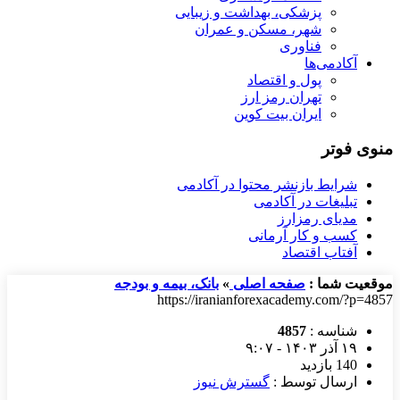
پزشکی، بهداشت و زیبایی
شهر، مسکن و عمران
فناوری
آکادمی‌ها
پول و اقتصاد
تهران رمز ارز
ایران بیت کوین
منوی فوتر
شرایط بازنشر محتوا در آکادمی
تبلیغات در آکادمی
مدیای رمزارز
کسب و کار آرمانی
آفتاب اقتصاد
موقعیت شما :
صفحه اصلی
»
بانک، بیمه و بودجه
https://iranianforexacademy.com/?p=4857
شناسه :
4857
۱۹ آذر ۱۴۰۳ - ۹:۰۷
140 بازدید
ارسال توسط :
گسترش نیوز