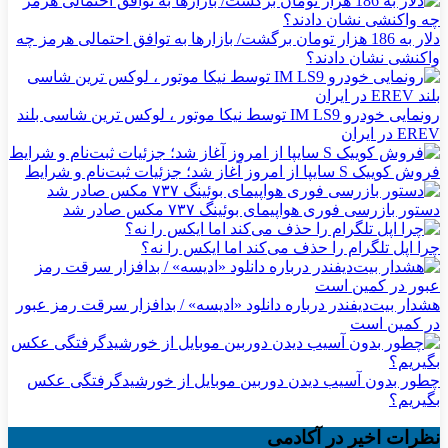
دلار به 186 هزار تومان برگشت/ بازارها به توافق احتمالی هرمز چه
واکنشی نشان دادند؟
رونمایی خودرو IM LS9 توسط نیکا موتور ، لوکس ترین شاسی بلند
EREV در ایران
فروش کوییک S سایپا از امروز آغاز شد؛ جزئیات ثبت‌نام و شرایط
دستور بازرسی فوری هواپیمای بوئینگ ۷۳۷ مکس صادر شد
چرا اپل تلگرام را حذف می‌کند اما ایکس را نه؟
هشدار بیت‌دیفندر درباره دانلود «ادیسه» / بدافزار سرقت رمز عبور
در کمین است
چطور بدون آسیب دیدن دوربین موبایل از خورشیدگرفتگی عکس
بگیریم؟
نظرات اخیر در آکادمی