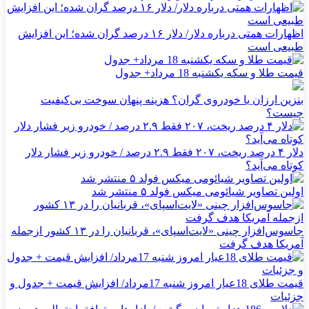
اظهارات همتی درباره دلار/ دلار ۱۶ درصد گران شده؛ این افزایش
طبیعی است
قیمت طلا و سکه یکشنبه 18 مرداد+ جدول
بنزین ارزان یا خودروی گران؟ هزینه پنهان سوخت بی‌کیفیت
چیست؟
دلار ۴ درصد ریخت، ۲۰۷ فقط ۲.۹ درصد / خودرو زیر فشار دلار
کوتاه می‌آید؟
اولین تصاویر شیائومی میکس فولد ۵ منتشر شد
جاسوس‌افزار چینی «لایت‌اسپای»، قربانیان را در ۱۳ کشور ازجمله
آمریکا هدف گرفت
قیمت طلای 18عیار امروز شنبه 17مرداد/ افزایش قیمت + جدول و
جزئیات