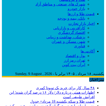
شهرک های صنعتی و مناطق آزاد
بازار خودرو
قیمت طلا و ارزها
بانک، بیمه و بودجه
اخبار بازار تجارت
کارآفرینی و بازاریابی
اقتصاد گردشگری
پزشکی، بهداشت و زیبایی
شهر، مسکن و عمران
فناوری
آکادمی‌ها
پول و اقتصاد
تهران رمز ارز
ایران بیت کوین
یکشنبه, ۱۸ مرداد , ۱۴۰۵ برابر با - Sunday, 9 August , 2026
تیتر اخبار:
۴۸ سال کار برای خرید یک تویوتا کمری
اظهارات همتی درباره دلار/ دلار ۱۶ درصد گران شده؛ این
افزایش طبیعی است
قیمت طلا و سکه یکشنبه 18 مرداد+ جدول
بنزین ارزان یا خودروی گران؟ هزینه پنهان سوخت بی‌کیفیت