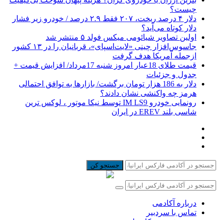
چیست؟
دلار ۴ درصد ریخت، ۲۰۷ فقط ۲.۹ درصد / خودرو زیر فشار
دلار کوتاه می‌آید؟
اولین تصاویر شیائومی میکس فولد ۵ منتشر شد
جاسوس‌افزار چینی «لایت‌اسپای»، قربانیان را در ۱۳ کشور
ازجمله آمریکا هدف گرفت
قیمت طلای 18عیار امروز شنبه 17مرداد/ افزایش قیمت +
جدول و جزئیات
دلار به 186 هزار تومان برگشت/ بازارها به توافق احتمالی
هرمز چه واکنشی نشان دادند؟
رونمایی خودرو IM LS9 توسط نیکا موتور ، لوکس ترین
شاسی بلند EREV در ایران
جستجو کن
درباره آکادمی
تماس با سردبیر