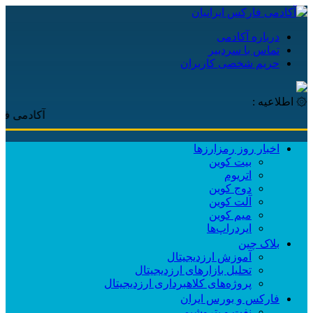
درباره آکادمی
تماس با سردبیر
حریم شخصی کاربران
۞ اطلاعیه :
آکادمی فارکس ایر
اخبار روز رمزارزها
بیت کوین
اتریوم
دوج کوین
آلت کوین
میم کوین‌
ایردراپ‌ها
بلاک چین
آموزش ارزدیجیتال
تحلیل بازارهای ارزدیجیتال
پروژه‌های کلاهبرداری ارزدیجیتال
فارکس و بورس ایران
نفت و پتروشیمی